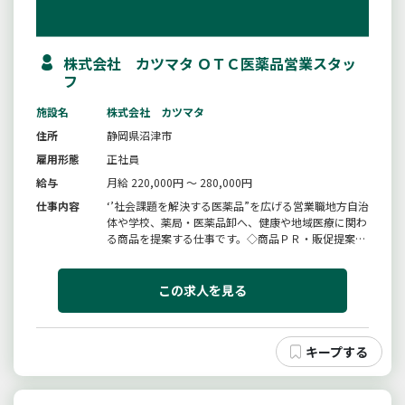
株式会社 カツマタ ＯＴＣ医薬品営業スタッ
フ
施設名
株式会社 カツマタ
住所
静岡県沼津市
雇用形態
正社員
給与
月給 220,000円 ～ 280,000円
仕事内容
‘’社会課題を解決する医薬品”を広げる営業職地方自治
体や学校、薬局・医薬品卸へ、健康や地域医療に関わ
る商品を提案する仕事です。◇商品ＰＲ・販促提案新
規開拓営業電話・メール・フォーム営業アポイント取
得展示会出展営業戦略立案営業リスト作成ＤＭ発送市
場調査・情報収集お客様の声の社内フィードバック◇
この求人を見る
一般的な営業とは少し違...