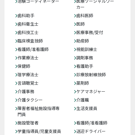
治験コーディネーター
医療ソーシャルワー
カー
歯科助手
歯科医師
歯科衛生士
医師
歯科技工士
医療事務/受付
臨床検査技師
助産師
看護師/准看護師
視能訓練士
作業療法士
調剤事務
保健師
看護助手
理学療法士
診療放射線技師
言語聴覚士
薬剤師
介護事務
ケアマネジャー
介護タクシー
介護職
障害者福祉施設指導専
生活支援員
門員
施設管理者
看護師/准看護師
学童指導員/児童支援員
送迎ドライバー