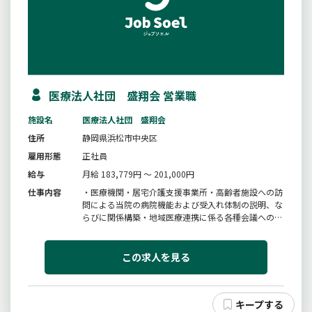
医療法人社団 盛翔会 営業職
施設名
医療法人社団 盛翔会
住所
静岡県浜松市中央区
雇用形態
正社員
給与
月給 183,779円 ～ 201,000円
仕事内容
・医療機関・居宅介護支援事業所・高齢者施設への訪
問による当院の病院機能および受入れ体制の説明、な
らびに関係構築・地域医療連携に係る各種会議への参
加・地域向け勉強会および各種イベントの企画・運営
補助・院内各関係部署との情報共有を通じた、地域ニ
−ズの把握・地域二−ズを踏まえた受入体制の構築およ
この求人を見る
び改善への参画変更範囲：...