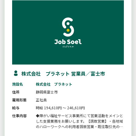
株式会社 プラネット 営業員／富士市
施設名
株式会社 プラネット
住所
静岡県富士市
雇用形態
正社員
給与
時給 194,610円 ～ 246,610円
仕事内容
◆障がい福祉サービス事業所にて営業活動をメインと
した支援業務をお願いします。【誘致営業】・各地域
のハローワークへの利用者誘致営業・既往取引先の相
談支援事業所、基幹センターへ利用者誘致営業・医療