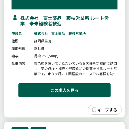
株式会社 富士薬品 藤枝営業所 ルート営
業 ◆未経験者歓迎
施設名
株式会社 富士薬品 藤枝営業所
住所
静岡県島田市
雇用形態
正社員
給与
月給 257,500円
仕事内容
救急箱を置いていただいているお客様を定期的に訪問
し、薬の点検・補充と健康食品の提案をするルート営
業です。◆３ヶ月に１回程度のペースでお客様を訪問
◆ご利用いただいた分の集金、商品の補充・入替◆健
康相談、アドバイス、新商品の提案、など。・教育制
度が充実、営業未経験の方も安心して働けます。・年
この求人を見る
齢を問わず幅広い層が活躍し...