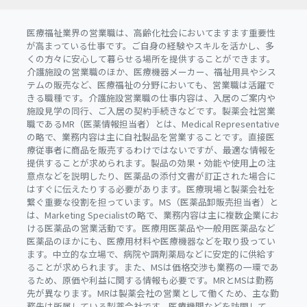
医療福祉業界の営業職は、高齢化社会においてますます重要性
が高まっている仕事です。ご自身の経験やスキルを活かし、多
くの方々に安心して暮らせる場所を提供することができます。
介護施設の営業職のほか、医療機器メーカー、福祉用具やシス
テムの販売など、医療福祉の分野においても、営業職は活躍で
きる職種です。介護施設営業職の仕事内容は、入居のご案内や
施設見学の同行、ご入居の契約手続きなどです。製薬会社営業
職であるMR（医薬情報担当者）とは、Medical Representative
の略で、業務内容は主に自社製品を営業することです。直接医
療従事者に商品を販売するわけではないですが、最適な情報を
提供することが求められます。製品の効果・効能や使用上の注
意点などを説明したり、医薬品の添付文書が訂正された場合に
はすぐに伝えたりする必要があります。医療現場と製薬会社を
繋ぐ重要な役割を担っています。MS（医薬品卸販売担当者）と
は、Marketing Specialistの略で、業務内容は主に複数企業にお
ける医薬品の営業活動です。医療用医薬品や一般用医薬品など
医薬品のほかにも、医療用材料や医療機器などを取り扱ってい
ます。中立的な立場で、病院や調剤薬局などに安定的に供給す
ることが求められます。また、MSは価格交渉も業務の一環であ
るため、原価や利益に関する情報も必要です。MRとMSは勤務
先が異なります。MRは製薬会社の営業として働くため、主な勤
務先は所属している製薬会社です。医療機関などを訪問して、