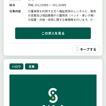
給与
月給 203,500円 ～ 301,500円
仕事内容
介護保険を利用する方へ福祉用具のレンタルと、販売
の営業及び相談業務や介護用具（ベッド・車いす等）
の設置・点検・改修に関する業務等を行います。介護
ベット等の重量物の設置等の業務もあります。住環境
コーディネーターとして、住宅を改修する家の改修場
所申請、材料の手配、大工さんの手配、パソコンを使
この求人を見る
用し、記録・計画書・報告書...
ハロワ
営業