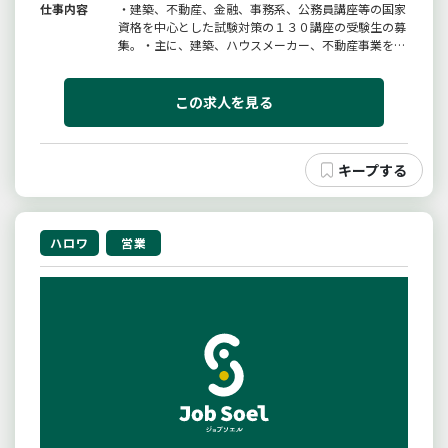
仕事内容
・建築、不動産、金融、事務系、公務員講座等の国家
資格を中心とした試験対策の１３０講座の受験生の募
集。・主に、建築、ハウスメーカー、不動産事業を行
う企業を訪問します。エリアは主に静岡県西部になり
ます。自家用車を使用して頂きます。（車両手当支
給）※男性・女性共に活躍中。応募お待ちしていま
この求人を見る
す。◆収入は、入社３年の社員で...
ハロワ
営業