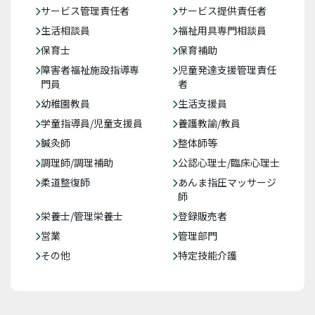
サービス管理責任者
サービス提供責任者
生活相談員
福祉用具専門相談員
保育士
保育補助
障害者福祉施設指導専
児童発達支援管理責任
門員
者
幼稚園教員
生活支援員
学童指導員/児童支援員
養護教諭/教員
鍼灸師
整体師等
調理師/調理補助
公認心理士/臨床心理士
柔道整復師
あんま指圧マッサージ
師
栄養士/管理栄養士
登録販売者
営業
管理部門
その他
特定技能介護