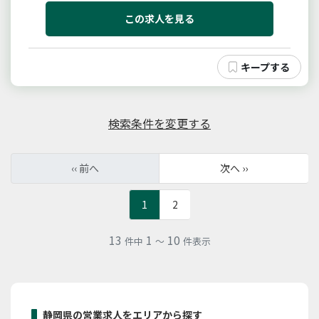
機関、福祉施設への利用者誘致営業・ご利用者（障が
い者）とのコミュニケーションなど【障がい者雇用創
この求人を見る
出営業】・既往取引先への雇...
検索条件を変更する
‹‹ 前へ
次へ ››
1
2
13
1
10
件中
～
件表示
静岡県の営業求人をエリアから探す