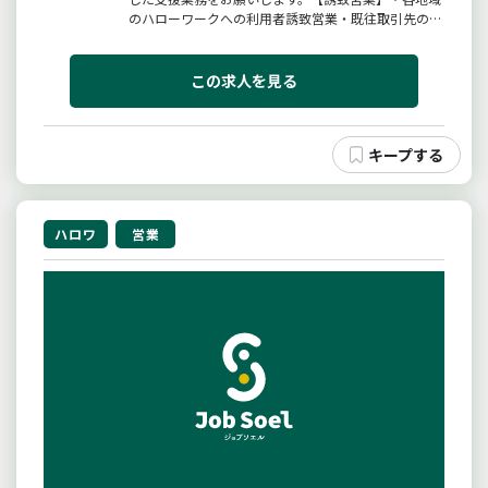
のハローワークへの利用者誘致営業・既往取引先の相
談支援事業所、基幹センターへ利用者誘致営業・医療
機関、福祉施設への利用者誘致営業・ご利用者（障が
い者）とのコミュニケーションなど【障がい者雇用創
この求人を見る
出営業】・既往取引先への雇...
ハロワ
営業