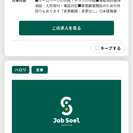
仕事内容
■ホームページの作成・チラシの作成■運転免許取得
相談・入校受付・電話対応■新規顧客開拓のための外
回りもあります「変更範囲：変更なし」◎未経験者大
歓迎です。◎初心者の方でも安心できるタイムスケ
ジュールに沿っての研修となります。
この求人を見る
ハロワ
営業