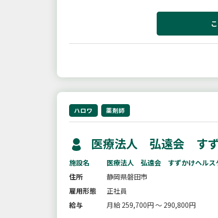
こ
ハロワ
薬剤師
医療法人 弘遠会 すず
施設名
医療法人 弘遠会 すずかけヘルス
住所
静岡県磐田市
雇用形態
正社員
給与
月給 259,700円 ～ 290,800円