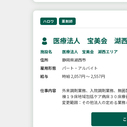
ハロワ
薬剤師
医療法人 宝美会 湖西
施設名
医療法人 宝美会 湖西エリア
住所
静岡県湖西市
雇用形態
パート・アルバイト
給与
時給 2,057円 ～ 2,557円
仕事内容
外来調剤業務、入院調剤業務、無菌
棟１９床地域包括ケア病床３０床療
変更範囲：その他法人の定める業務
こ