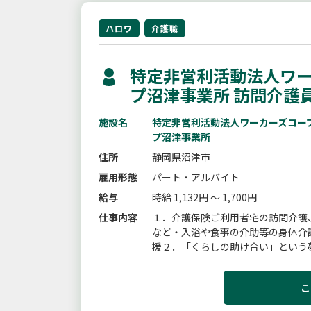
ハロワ
介護職
特定非営利活動法人ワ
プ沼津事業所 訪問介護
施設名
特定非営利活動法人ワーカーズコ
プ沼津事業所
住所
静岡県沼津市
雇用形態
パート・アルバイト
給与
時給 1,132円 ～ 1,700円
仕事内容
１．介護保険ご利用者宅の訪問介護
など・入浴や食事の介助等の身体介
援２．「くらしの助け合い」という
る方だけでなく、子育て中の方、けが
こ