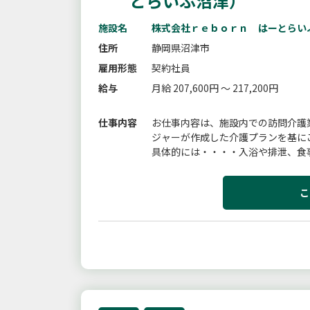
とらいふ沼津）
施設名
株式会社ｒｅｂｏｒｎ はーとらい
住所
静岡県沼津市
雇用形態
契約社員
給与
月給 207,600円 ～ 217,200円
仕事内容
お仕事内容は、施設内での訪問介護
ジャーが作成した介護プランを基に
具体的には・・・・入浴や排泄、食
援助・ナースコール対応など【変更
こ