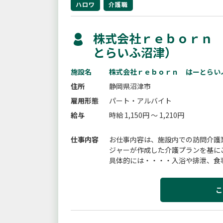
ハロワ
介護職
株式会社ｒｅｂｏｒｎ 
とらいふ沼津）
施設名
株式会社ｒｅｂｏｒｎ はーとらい
住所
静岡県沼津市
雇用形態
パート・アルバイト
給与
時給 1,150円 ～ 1,210円
仕事内容
お仕事内容は、施設内での訪問介護
ジャーが作成した介護プランを基に
具体的には・・・・入浴や排泄、食
援助・ナースコール対応など変更範
こ