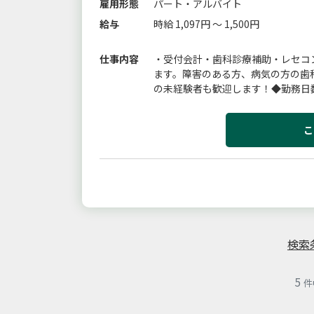
雇用形態
パート・アルバイト
給与
時給 1,097円 ～ 1,500円
仕事内容
・受付会計・歯科診療補助・レセコ
ます。障害のある方、病気の方の歯
の未経験者も歓迎します！◆勤務日
こ
検索
5
件