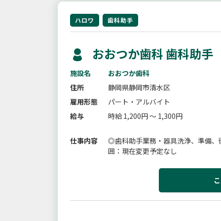
ハロワ
歯科助手
おおつか歯科 歯科助手
施設名
おおつか歯科
住所
静岡県静岡市清水区
雇用形態
パート・アルバイト
給与
時給 1,200円 ～ 1,300円
仕事内容
◎歯科助手業務・器具洗浄、準備、
囲：現在変更予定なし
こ