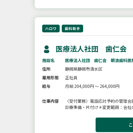
ハロワ
歯科助手
医療法人社団 歯仁会 
施設名
医療法人社団 歯仁会 朝浪歯科医
住所
静岡県静岡市清水区
雇用形態
正社員
給与
月給 204,000円 ～ 264,000円
仕事内容
〈受付業務〉電話応対予約の管理会
診療準備・片付け＊変更範囲：会社
こ