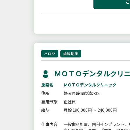
こ
ハロワ
歯科助手
ＭＯＴＯデンタルクリニ
施設名
ＭＯＴＯデンタルクリニック
住所
静岡県静岡市清水区
雇用形態
正社員
給与
月給 190,000円 ～ 240,000円
仕事内容
一般歯科処置、歯科インプラント、