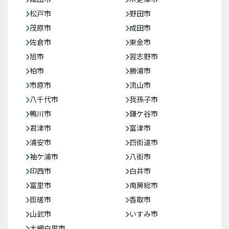
松戸市
野田市
茂原市
成田市
佐倉市
東金市
旭市
習志野市
柏市
勝浦市
市原市
流山市
八千代市
我孫子市
鴨川市
鎌ケ谷市
君津市
富津市
浦安市
四街道市
袖ケ浦市
八街市
印西市
白井市
富里市
南房総市
匝瑳市
香取市
山武市
いすみ市
大網白里市