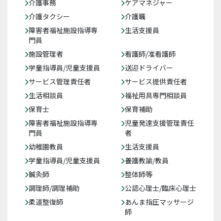
介護事務
ケアマネジャー
介護タクシー
介護職
障害者福祉施設指導専
生活支援員
門員
施設管理者
看護師/准看護師
学童指導員/児童支援員
送迎ドライバー
サービス管理責任者
サービス提供責任者
生活相談員
福祉用具専門相談員
保育士
保育補助
障害者福祉施設指導専
児童発達支援管理責任
門員
者
幼稚園教員
生活支援員
学童指導員/児童支援員
養護教諭/教員
鍼灸師
整体師等
調理師/調理補助
公認心理士/臨床心理士
柔道整復師
あんま指圧マッサージ
師