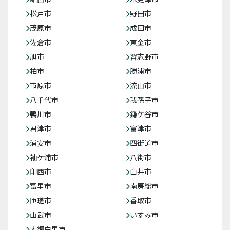
松戸市
野田市
茂原市
成田市
佐倉市
東金市
旭市
習志野市
柏市
勝浦市
市原市
流山市
八千代市
我孫子市
鴨川市
鎌ケ谷市
君津市
富津市
浦安市
四街道市
袖ケ浦市
八街市
印西市
白井市
富里市
南房総市
匝瑳市
香取市
山武市
いすみ市
大網白里市