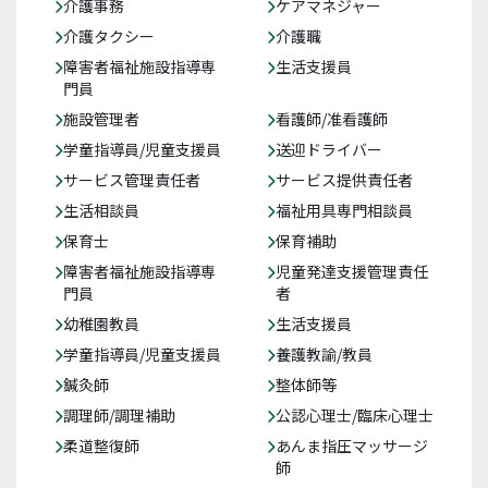
介護事務
ケアマネジャー
介護タクシー
介護職
障害者福祉施設指導専
生活支援員
門員
施設管理者
看護師/准看護師
学童指導員/児童支援員
送迎ドライバー
サービス管理責任者
サービス提供責任者
生活相談員
福祉用具専門相談員
保育士
保育補助
障害者福祉施設指導専
児童発達支援管理責任
門員
者
幼稚園教員
生活支援員
学童指導員/児童支援員
養護教諭/教員
鍼灸師
整体師等
調理師/調理補助
公認心理士/臨床心理士
柔道整復師
あんま指圧マッサージ
師