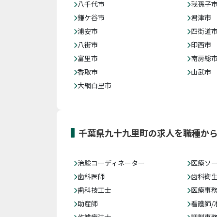
八千代市
我孫子
鎌ケ谷市
君津市
浦安市
四街道
八街市
印西市
富里市
南房総
香取市
山武市
大網白里市
千葉県九十九里町の求人を職種か
治験コーディネーター
医療ソ
歯科医師
歯科衛
歯科技工士
医療事務
助産師
看護師/