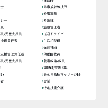
務
保健師
法士
診療放射線技師
介護事務
クシー
介護職
援員
施設管理者
員/児童支援員
送迎ドライバー
ス提供責任者
生活相談員
保育補助
達支援管理責任者
幼稚園教員
員/児童支援員
養護教諭/教員
等
調理師/調理補助
復師
あんま指圧マッサージ師
売者
営業
特定技能介護