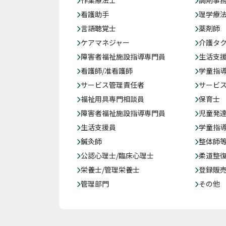
作業療法士
調剤事
看護助手
理学療
言語聴覚士
薬剤師
ケアマネジャー
介護タ
障害者福祉施設指導専門員
生活支
看護師/准看護師
学童指導
サービス管理責任者
サービ
福祉用具専門相談員
保育士
障害者福祉施設指導専門員
児童発
生活支援員
学童指導
鍼灸師
整体師
公認心理士/臨床心理士
柔道整
栄養士/管理栄養士
登録販
管理部門
その他