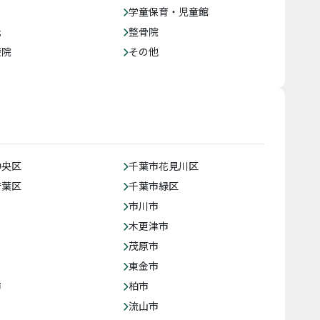
学童保育・児童館
託
整骨院
療院
その他
中央区
千葉市花見川区
若葉区
千葉市緑区
市川市
木更津市
茂原市
東金市
市
柏市
流山市