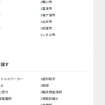
市
鴨川市
富津市
市
袖ケ浦市
白井市
市
匝瑳市
いすみ市
ら探す
ーシャルワーカー
歯科助手
生士
医師
/受付
臨床検査技師
准看護師
視能訓練士