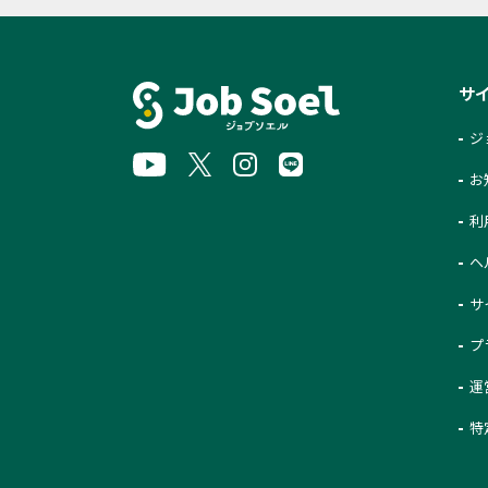
サ
ジ
お
利
ヘ
サ
プ
運
特