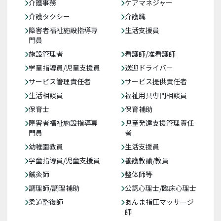
介護事務
ケアマネジャー
介護タクシー
介護職
障害者福祉施設指導専
生活支援員
門員
施設管理者
看護師/准看護師
学童指導員/児童支援員
送迎ドライバー
サービス管理責任者
サービス提供責任者
生活相談員
福祉用具専門相談員
保育士
保育補助
障害者福祉施設指導専
児童発達支援管理責任
門員
者
幼稚園教員
生活支援員
学童指導員/児童支援員
養護教諭/教員
鍼灸師
整体師等
調理師/調理補助
公認心理士/臨床心理士
柔道整復師
あんま指圧マッサージ
師