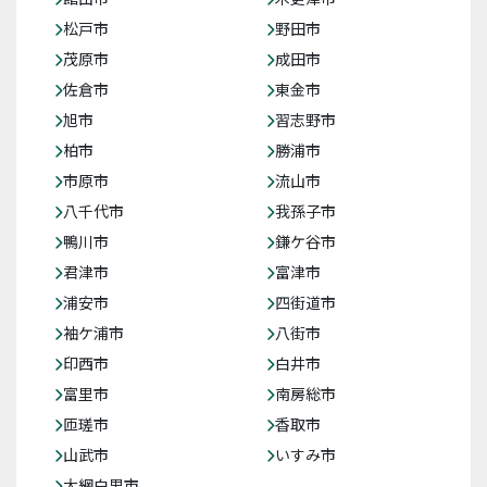
松戸市
野田市
茂原市
成田市
佐倉市
東金市
旭市
習志野市
柏市
勝浦市
市原市
流山市
八千代市
我孫子市
鴨川市
鎌ケ谷市
君津市
富津市
浦安市
四街道市
袖ケ浦市
八街市
印西市
白井市
富里市
南房総市
匝瑳市
香取市
山武市
いすみ市
大網白里市