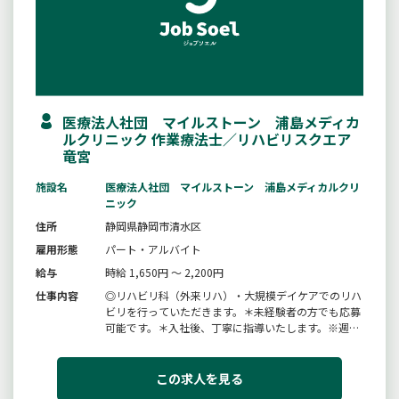
医療法人社団 マイルストーン 浦島メディカ
ルクリニック 作業療法士／リハビリスクエア
竜宮
施設名
医療法人社団 マイルストーン 浦島メディカルクリ
ニック
住所
静岡県静岡市清水区
雇用形態
パート・アルバイト
給与
時給 1,650円 ～ 2,200円
仕事内容
◎リハビリ科（外来リハ）・大規模デイケアでのリハ
ビリを行っていただきます。＊未経験者の方でも応募
可能です。＊入社後、丁寧に指導いたします。※週１
回、月数回の出勤でも可能です。＊変更範囲：現在変
更予定なし
この求人を見る