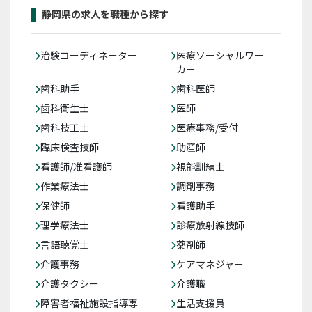
静岡県の求人を職種から探す
治験コーディネーター
医療ソーシャルワー
カー
歯科助手
歯科医師
歯科衛生士
医師
歯科技工士
医療事務/受付
臨床検査技師
助産師
看護師/准看護師
視能訓練士
作業療法士
調剤事務
保健師
看護助手
理学療法士
診療放射線技師
言語聴覚士
薬剤師
介護事務
ケアマネジャー
介護タクシー
介護職
障害者福祉施設指導専
生活支援員