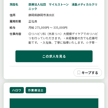
施設名
医療法人社団 マイルストーン 浦島メディカルクリ
ニック
住所
静岡県静岡市清水区
雇用形態
正社員
給与
月給 275,000円 ～ 335,000円
仕事内容
◎リハビリ科（外来リハ）大規模デイケアでのリハビ
リを行っていただきます。・未経験者の方でも応募可
能です。・入社後、丁寧に指導いたします。☆子育て
と両立できる職場環境です！学校行事等のお休みも相
談に乗ります。※変更範囲：現在変更予定なし
この求人を見る
ハロワ
作業療法士