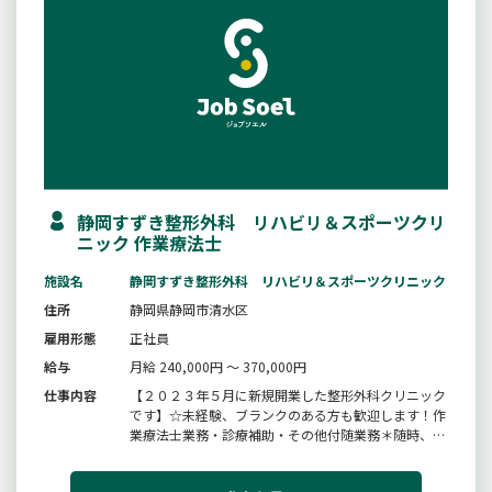
静岡すずき整形外科 リハビリ＆スポーツクリ
ニック 作業療法士
施設名
静岡すずき整形外科 リハビリ＆スポーツクリニック
住所
静岡県静岡市清水区
雇用形態
正社員
給与
月給 240,000円 ～ 370,000円
仕事内容
【２０２３年５月に新規開業した整形外科クリニック
です】☆未経験、ブランクのある方も歓迎します！作
業療法士業務・診療補助・その他付随業務＊随時、見
学を受け付けいたします。＊変更範囲：現在変更予定
なし