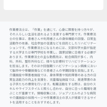
作業療法士は、「作業」を通じて、心身に障害を持つ方々が、
その人らしい生活を送れるよう支援する専門家です。作業療法
士の仕事は、患者さんや利用者さんの身体機能の回復、日常生
活動作の改善、社会参加の促進などを目的としたリハビリテー
ションです。作業療法士になるためには、文部科学大臣が指定
する大学または専門学校を卒業し、国家試験に合格する必要が
あります。作業療法士の主な勤務先は、総合病院が多く、内
科、外科、整形外科など、様々な診療科でリハビリテーション
を担当します。そのほか回復期リハビリテーション病棟:におい
て脳卒中や脊髄損傷などの患者さんの早期回復を目指します。
介護施設や障害者施設では、身体障害や知的障害のある方の日
常生活能力の向上を支援を、児童福祉施設では、発達障害のあ
る子供たちの療育を行います。転職活動をする際は、自分のス
キルやライフスタイルと照らし合わせ、自分に合った職場を選
ぶことが重要です。情報収集には、ジョブソエルのような病院
や介護施設の採用ページや作業療法士の求人が検索できるサイ
トを活用することをおすすめします。