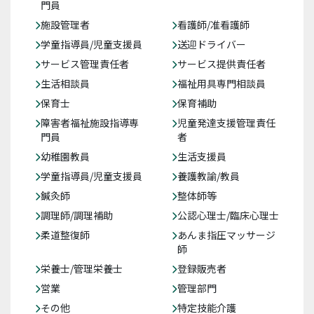
門員
施設管理者
看護師/准看護師
学童指導員/児童支援員
送迎ドライバー
サービス管理責任者
サービス提供責任者
生活相談員
福祉用具専門相談員
保育士
保育補助
障害者福祉施設指導専
児童発達支援管理責任
門員
者
幼稚園教員
生活支援員
学童指導員/児童支援員
養護教諭/教員
鍼灸師
整体師等
調理師/調理補助
公認心理士/臨床心理士
柔道整復師
あんま指圧マッサージ
師
栄養士/管理栄養士
登録販売者
営業
管理部門
その他
特定技能介護