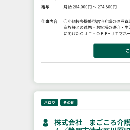
給与
月給 264,000円 ～ 274,500円
仕事内容
○小規模多機能型居宅介護の運営管
家族様との連携・お客様の送迎・生
に向けたＯＪＴ・ＯＦＦ−ＪＴマネ
キルも存分に磨いていただけます。
こ
ハロワ
その他
株式会社 まごころ介護