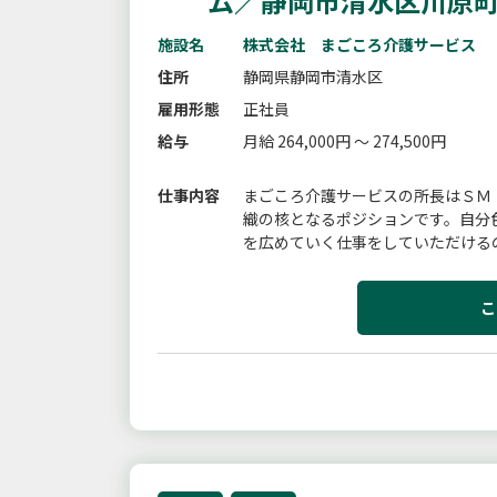
ム／静岡市清水区川原
施設名
株式会社 まごころ介護サービス
住所
静岡県静岡市清水区
雇用形態
正社員
給与
月給 264,000円 ～ 274,500円
仕事内容
まごころ介護サービスの所長はＳＭ
織の核となるポジションです。自分
を広めていく仕事をしていただける
＜グループホーム（９名×２ユニット
こ