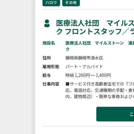
ハロワ
その他
医療法人社団 マイル
ク フロントスタッフ／
施設名
医療法人社団 マイルストーン 浦
ク
住所
静岡県静岡市清水区
雇用形態
パート・アルバイト
給与
時給 1,200円 ～ 1,400円
仕事内容
■サービス付き高齢者住宅での『フ
応、電話対応、交通機関の手配・食
内、建物周辺）・簡単な事務および
の新規事業所です＊変更範囲：現在
こ