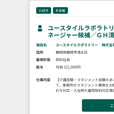
ハロワ
その他
ユースタイルラボラトリ
ネージャー候補／ＧＨ
施設名
ユースタイルラボラトリー 株式会
住所
静岡県静岡市清水区
雇用形態
契約社員
給与
月給 321,000円
仕事内容
【介護経験・マネジメント経験のあ
て、事務所のマネジメント業務をお
わせ対応・入社時の雇用契約対応等
す。
こ