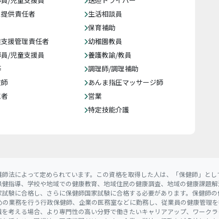
員/児童支援員
送迎ドライバー
ス提供責任者
生活相談員
保育補助
達支援管理責任者
幼稚園教員
員/児童支援員
養護教諭/教員
等
調理師/調理補助
復師
あんま指圧マッサージ師
売者
営業
特定技能介護
護師法によって定められています。この資格を取得した人は、「保健師」とし
保健指導、学校や地域での健康教育、地域住民の健康調査、地域の健康課題解
家試験に合格し、さらに保健師国家試験に合格する必要があります。保健師の
めの業務を行う行政保健師、企業の医務室などに勤務し、従業員の健康管理を
職を考える場合、より専門性の高い分野で働きたいキャリアアップ、ワークラ