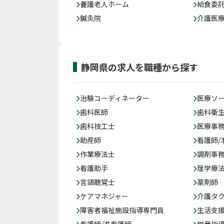
養護老人ホーム
給食委
鍼灸院
介護医
静岡県の求人を職種から探す
治験コーディネーター
医療ソ
歯科医師
歯科衛
歯科技工士
医療事務
助産師
看護師/
作業療法士
調剤事
看護助手
理学療
言語聴覚士
薬剤師
ケアマネジャー
介護タ
障害者福祉施設指導専門員
生活支