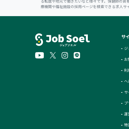
る転居や地元で働きたいなど様々です。保健師の資
療機関や福祉施設の採用ページを検索できる求人サ
サ
ジ
お
利
ヘ
サ
プ
運
特