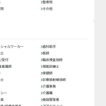
託
整骨院
療院
その他
ーシャルワーカー
歯科助手
生士
医師
/受付
臨床検査技師
准看護師
視能訓練士
務
保健師
法士
診療放射線技師
介護事務
クシー
介護職
援員
施設管理者