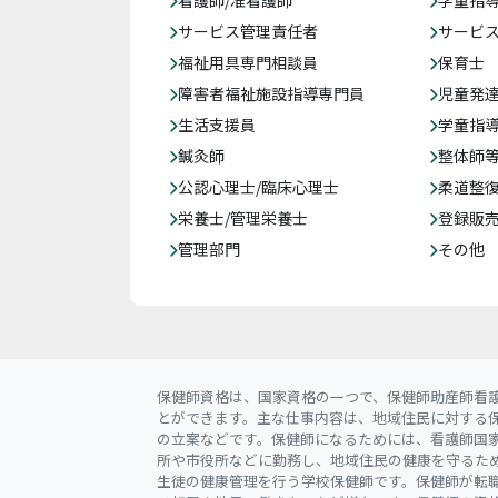
看護師/准看護師
学童指導
サービス管理責任者
サービ
福祉用具専門相談員
保育士
障害者福祉施設指導専門員
児童発
生活支援員
学童指導
鍼灸師
整体師
公認心理士/臨床心理士
柔道整
栄養士/管理栄養士
登録販
管理部門
その他
保健師資格は、国家資格の一つで、保健師助産師看
とができます。主な仕事内容は、地域住民に対する
の立案などです。保健師になるためには、看護師国
所や市役所などに勤務し、地域住民の健康を守るた
生徒の健康管理を行う学校保健師です。保健師が転