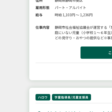
住所
静岡県静岡市葵区
雇用形態
パート・アルバイト
給与
時給 1,103円 ～ 1,236円
仕事内容
静岡市社会福祉協議会が運営する「
庭にいない児童（小学校１〜６年生
どの見守り・おやつの提供など※事
あります。【雇入れ直後】放課後児童
こ
ハロワ
学童指導員/児童支援員