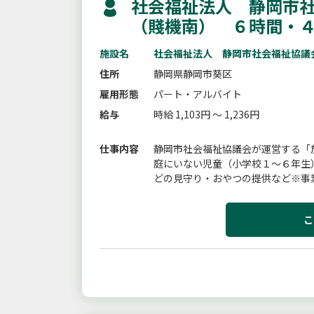
社会福祉法人 静岡市社
（賤機南） ６時間・
施設名
社会福祉法人 静岡市社会福祉協議
住所
静岡県静岡市葵区
雇用形態
パート・アルバイト
給与
時給 1,103円 ～ 1,236円
仕事内容
静岡市社会福祉協議会が運営する「
庭にいない児童（小学校１〜６年生
どの見守り・おやつの提供など※事
あります。【雇入れ直後】放課後児童
こ