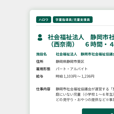
ハロワ
学童指導員/児童支援員
社会福祉法人 静岡市社
（西奈南） ６時間・
施設名
社会福祉法人 静岡市社会福祉協議
住所
静岡県静岡市葵区
雇用形態
パート・アルバイト
給与
時給 1,103円 ～ 1,236円
仕事内容
静岡市社会福祉協議会が運営する「
庭にいない児童（小学校１〜６年生
どの見守り・おやつの提供など※事
あります。【雇入れ直後】放課後児童