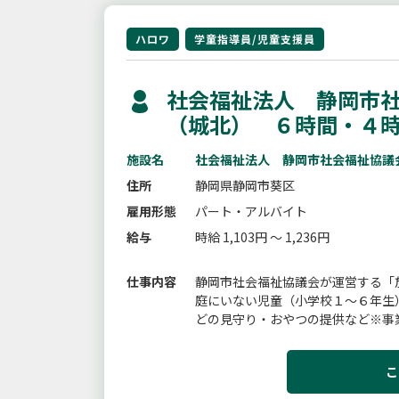
ハロワ
学童指導員/児童支援員
社会福祉法人 静岡市社
（城北） ６時間・４
施設名
社会福祉法人 静岡市社会福祉協議
住所
静岡県静岡市葵区
雇用形態
パート・アルバイト
給与
時給 1,103円 ～ 1,236円
仕事内容
静岡市社会福祉協議会が運営する「
庭にいない児童（小学校１〜６年生
どの見守り・おやつの提供など※事
あります。【雇入れ直後】放課後児童
こ