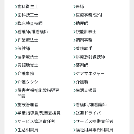
歯科衛生士
医師
歯科技工士
医療事務/受付
臨床検査技師
助産師
看護師/准看護師
視能訓練士
作業療法士
調剤事務
保健師
看護助手
理学療法士
診療放射線技師
言語聴覚士
薬剤師
介護事務
ケアマネジャー
介護タクシー
介護職
障害者福祉施設指導専
生活支援員
門員
施設管理者
看護師/准看護師
学童指導員/児童支援員
送迎ドライバー
サービス管理責任者
サービス提供責任者
生活相談員
福祉用具専門相談員