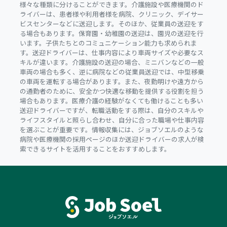
様々な種類に分けることができます。介護施設や医療機関のド
ライバーは、患者様や利用者様を病院、クリニック、デイサー
ビスセンターなどに送迎します。そのほか、従業員の送迎をす
る場合もあります。保育園・幼稚園の送迎は、園児の送迎を行
います。子供たちとのコミュニケーション能力も求められま
す。送迎ドライバーは、仕事内容により車両サイズや必要なス
キルが違います。介護施設の送迎の場合、ミニバンなどの一般
車両の場合も多く、逆に病院などの従業員送迎では、中型移乗
の車両を運転する場合があります。また、夜勤明けや遠方から
の通勤者のために、安全かつ快適な移動を提供する役割を担う
場合もあります。医療介護の経験がなくても働けることも多い
送迎ドライバーですが、転職活動をする際は、自分のスキルや
ライフスタイルと照らし合わせ、自分に合った職場や仕事内容
を選ぶことが重要です。情報収集には、ジョブソエルのような
病院や医療機関の採用ページのほか送迎ドライバーの求人が検
索できるサイトを活用することをおすすめします。