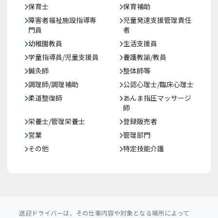
保育士
保育補助
障害者福祉施設指導専
児童発達支援管理責任
門員
者
幼稚園教員
生活支援員
学童指導員/児童支援員
養護教諭/教員
鍼灸師
整体師等
調理師/調理補助
公認心理士/臨床心理士
柔道整復師
あんま指圧マッサージ
師
栄養士/管理栄養士
登録販売者
営業
管理部門
その他
特定技能介護
送迎ドライバーは、その仕事内容や対象となる場所によって