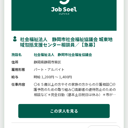
社会福祉法人 静岡市社会福祉協議会 城東地
域包括支援センター相談員／【急募】
施設名
社会福祉法人 静岡市社会福祉協議会
住所
静岡県静岡市葵区
雇用形態
パート・アルバイト
給与
時給 1,200円 ～ 1,400円
仕事内容
〇６５歳以上の方やその家族の方からの介護相談〇介
護予防のための取り組み〇高齢者の虐待防止のための
相談など＊完全日勤（基本土日祝日は休み）＊市が主
催する研修への参加、事業所内での研修への参加でス
キルアップができます。＊変更範囲：変更無し
この求人を見る