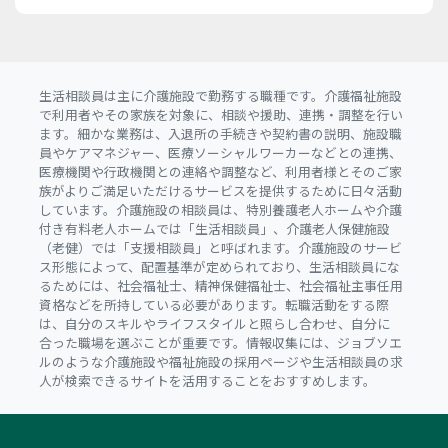
生活相談員は主に介護施設で勤務する職種です。介護福祉施設
で利用者やその家族を対象に、相談や援助、連携・調整を行い
ます。細かな業務は、入退所の手続きや契約書の説明、施設職
員やケアマネジャー、医療ソーシャルワーカーなどとの連携、
医療機関や行政機関との連絡や調整など、利用者様とそのご家
族がよりご満足いただけるサービスを提供するために日々活動
しています。介護施設の相談員は、特別養護老人ホームや介護
付き有料老人ホームでは「生活相談員」、介護老人保健施設
（老健）では「支援相談員」と呼ばれます。介護施設のサービ
ス形態によって、配置基準が定められており、生活相談員にな
るためには、社会福祉士、精神保健福祉士、社会福祉主事任用
資格などを所持している必要があります。転職活動をする際
は、自分のスキルやライフスタイルと照らし合わせ、自分に
合った職場を選ぶことが重要です。情報収集には、ジョブソエ
ルのような介護施設や福祉施設の採用ページや生活相談員の求
人が検索できるサイトを活用することをおすすめします。