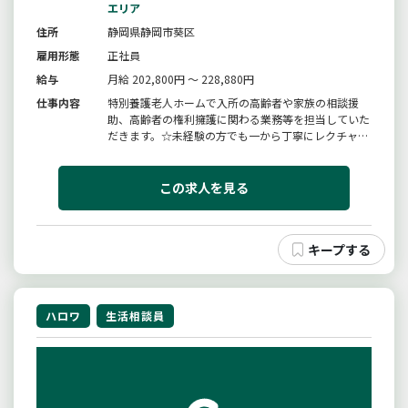
エリア
住所
静岡県静岡市葵区
雇用形態
正社員
給与
月給 202,800円 ～ 228,880円
仕事内容
特別養護老人ホームで入所の高齢者や家族の相談援
助、高齢者の権利擁護に関わる業務等を担当していた
だきます。☆未経験の方でも一から丁寧にレクチャー
させていただきます。☆子育てや介護中の方も、仕事
と家庭を両立し活躍されています。☆１２名の障がい
者の方も活躍されており、働きやすい職場を実現☆毎
この求人を見る
週１回、施設内研修を開催し、...
ハロワ
生活相談員