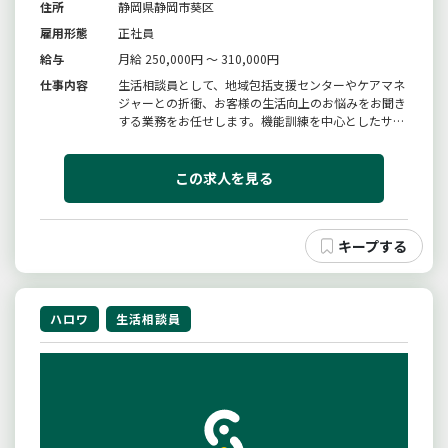
住所
静岡県静岡市葵区
雇用形態
正社員
給与
月給 250,000円 ～ 310,000円
仕事内容
生活相談員として、地域包括支援センターやケアマネ
ジャーとの折衝、お客様の生活向上のお悩みをお聞き
する業務をお任せします。機能訓練を中心としたサー
ビス提供を行っています。体力アップと維持向上を中
心とした高齢者ディサービスでの介護業務。運動補
助、認知症予防や介助業務（食事＋入浴）また、送迎
この求人を見る
業務（ハイエース、セレナ、ノ...
ハロワ
生活相談員