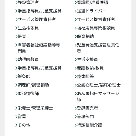
施設管理者
看護師/准看護師
学童指導員/児童支援員
送迎ドライバー
サービス管理責任者
サービス提供責任者
生活相談員
福祉用具専門相談員
保育士
保育補助
障害者福祉施設指導専
児童発達支援管理責任
門員
者
幼稚園教員
生活支援員
学童指導員/児童支援員
養護教諭/教員
鍼灸師
整体師等
調理師/調理補助
公認心理士/臨床心理士
柔道整復師
あんま指圧マッサージ
師
栄養士/管理栄養士
登録販売者
営業
管理部門
その他
特定技能介護