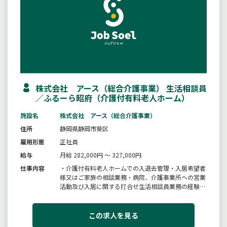
株式会社 アース（総合介護事業） 生活相談員
／ふるーら昭府（介護付有料老人ホーム）
施設名
株式会社 アース（総合介護事業）
住所
静岡県静岡市葵区
雇用形態
正社員
給与
月給 282,000円 ～ 327,000円
仕事内容
・介護付有料老人ホームでの入退去管理・入居希望者
様又はご家族の相談業務・病院、介護事業所への営業
活動及び入居に関する打合せ生活相談員業務の経験は
問いません。介護職からのステップアップを希望する
方でも応募可。始めは先輩や上司がしっかりフォロー
します。人とのコミュニケーションが好きな方、チャ
この求人を見る
レンジ精神旺盛な方、ぜひご...