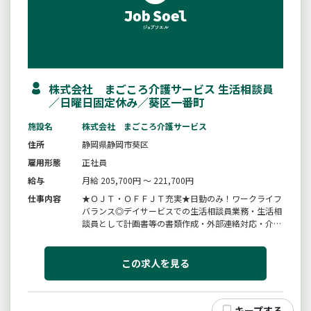
株式会社 まごころ介護サービス 生活相談員
／日曜日固定休み／葵区一番町
施設名
株式会社 まごころ介護サービス
住所
静岡県静岡市葵区
雇用形態
正社員
給与
月給 205,700円 ～ 221,700円
仕事内容
★ＯＪＴ・ＯＦＦＪＴ充実★日勤のみ！ワークライフ
バランス◎デイサービスでの生活相談員業務・生活相
談員として計画書等の書類作成・外部連絡対応・介護
業務、送迎等＊学歴・年齢不問、ブランクのある方も
歓迎しております＊入社後３日間研修実施・毎月の勉
強会・先輩社員同行（プリセプター制度）を導入して
この求人を見る
いる為安心◎変更範囲（会社...