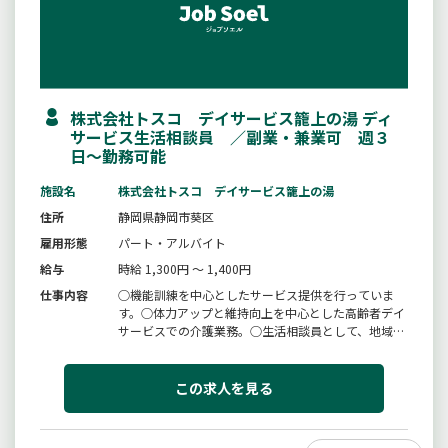
株式会社トスコ デイサービス籠上の湯 ディ
サービス生活相談員 ／副業・兼業可 週３
日〜勤務可能
施設名
株式会社トスコ デイサービス籠上の湯
住所
静岡県静岡市葵区
雇用形態
パート・アルバイト
給与
時給 1,300円 ～ 1,400円
仕事内容
○機能訓練を中心としたサービス提供を行っていま
す。○体力アップと維持向上を中心とした高齢者デイ
サービスでの介護業務。○生活相談員として、地域包
括支援センターやケアマネジャーとの折衝、お客様の
生活向上のお悩みをお聞きする業務をお任せします。
＊資格取得支援制度あり（資格取得時、お祝い金支
この求人を見る
給）＊育児と仕事が両立しやすい...