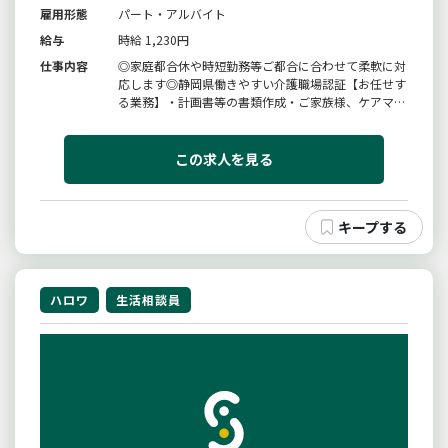
雇用形態
パート・アルバイト
給与
時給 1,230円
仕事内容
◎家庭都合休や時短勤務等ご都合に合わせて柔軟に対
応します◎静岡県働きやすい介護職場認証【お任せす
る業務】・計画書等の書類作成・ご家族様、ケアマネ
ジャー等関係機関との連携や調整・介護業務、送迎等
＊入社後研修３日間の実施・毎月の勉強会・先輩社員
同行（プリセプター制度）を導入している為、分から
この求人を見る
ないことや悩みを気軽に相談...
ハロワ
生活相談員