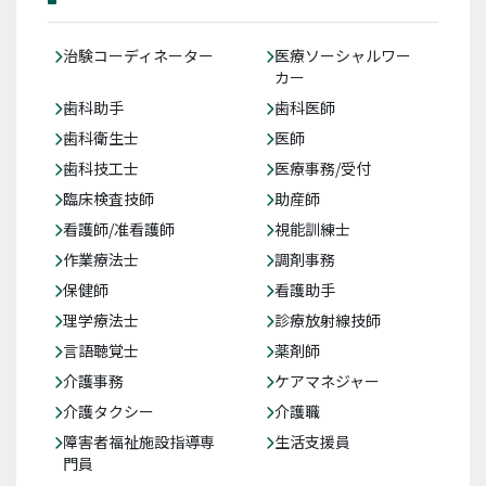
治験コーディネーター
医療ソーシャルワー
カー
歯科助手
歯科医師
歯科衛生士
医師
歯科技工士
医療事務/受付
臨床検査技師
助産師
看護師/准看護師
視能訓練士
作業療法士
調剤事務
保健師
看護助手
理学療法士
診療放射線技師
言語聴覚士
薬剤師
介護事務
ケアマネジャー
介護タクシー
介護職
障害者福祉施設指導専
生活支援員
門員