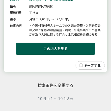
住所
静岡県静岡市葵区
雇用形態
正社員
給与
月給 282,000円 ～ 327,000円
仕事内容
・介護付有料老人ホームでの入退去管理・入居希望者
様又はご家族の相談業務・病院、介護事業所への営業
活動及び入居に関する打合せ生活相談員業務の経験は
問いません。介護職からのステップアップを希望する
方でも応募可。始めは先輩や上司がしっかりフォロー
します。人とのコミュニケーションが好きな方、チャ
この求人を見る
レンジ精神旺盛な方、ぜひご...
検索条件を変更する
10
1
10
件中
～
件表示