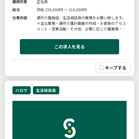
雇用形態
正社員
給与
月給 250,000円 ～ 310,000円
仕事内容
通所介護施設、生活相談員の業務をお願い致します。
＊主な業務・通所介護計画書の作成・お客様のアセス
メント・営業活動・その他、必要に応じ介護業務・送
迎・通所介護介護業務全般＊月に１回の生活相談員部
会で他施設の生活相談員との研修会や生活相談員グ
ループチャットで疑問などを書き込み、都度やりとり
この求人を見る
をすることが可能です。変更範...
ハロワ
生活相談員