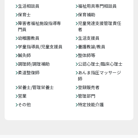
生活相談員
福祉用具専門相談員
保育士
保育補助
障害者福祉施設指導専
児童発達支援管理責任
門員
者
幼稚園教員
生活支援員
学童指導員/児童支援員
養護教諭/教員
鍼灸師
整体師等
調理師/調理補助
公認心理士/臨床心理士
柔道整復師
あんま指圧マッサージ
師
栄養士/管理栄養士
登録販売者
営業
管理部門
その他
特定技能介護