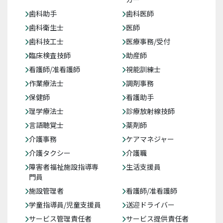
歯科助手
歯科医師
歯科衛生士
医師
歯科技工士
医療事務/受付
臨床検査技師
助産師
看護師/准看護師
視能訓練士
作業療法士
調剤事務
保健師
看護助手
理学療法士
診療放射線技師
言語聴覚士
薬剤師
介護事務
ケアマネジャー
介護タクシー
介護職
障害者福祉施設指導専
生活支援員
門員
施設管理者
看護師/准看護師
学童指導員/児童支援員
送迎ドライバー
サービス管理責任者
サービス提供責任者