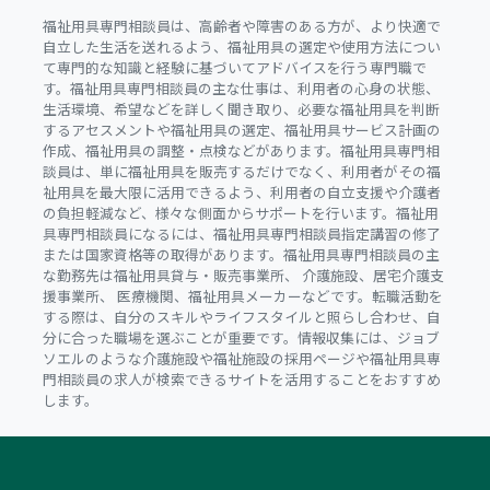
福祉用具専門相談員は、高齢者や障害のある方が、より快適で
自立した生活を送れるよう、福祉用具の選定や使用方法につい
て専門的な知識と経験に基づいてアドバイスを行う専門職で
す。福祉用具専門相談員の主な仕事は、利用者の心身の状態、
生活環境、希望などを詳しく聞き取り、必要な福祉用具を判断
するアセスメントや福祉用具の選定、福祉用具サービス計画の
作成、福祉用具の調整・点検などがあります。福祉用具専門相
談員は、単に福祉用具を販売するだけでなく、利用者がその福
祉用具を最大限に活用できるよう、利用者の自立支援や介護者
の負担軽減など、様々な側面からサポートを行います。福祉用
具専門相談員になるには、福祉用具専門相談員指定講習の修了
または国家資格等の取得があります。福祉用具専門相談員の主
な勤務先は福祉用具貸与・販売事業所、 介護施設、居宅介護支
援事業所、 医療機関、福祉用具メーカーなどです。転職活動を
する際は、自分のスキルやライフスタイルと照らし合わせ、自
分に合った職場を選ぶことが重要です。情報収集には、ジョブ
ソエルのような介護施設や福祉施設の採用ページや福祉用具専
門相談員の求人が検索できるサイトを活用することをおすすめ
します。