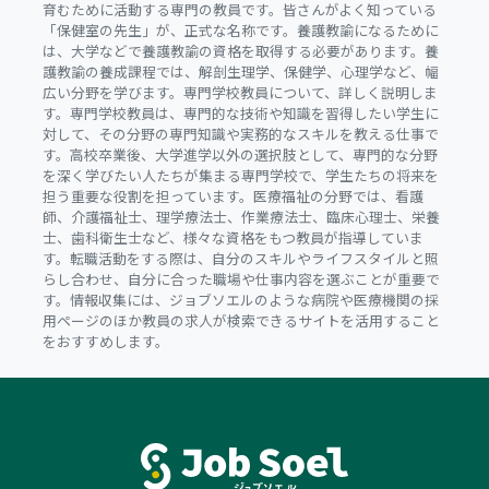
育むために活動する専門の教員です。皆さんがよく知っている
「保健室の先生」が、正式な名称です。養護教諭になるために
は、大学などで養護教諭の資格を取得する必要があります。養
護教諭の養成課程では、解剖生理学、保健学、心理学など、幅
広い分野を学びます。専門学校教員について、詳しく説明しま
す。専門学校教員は、専門的な技術や知識を習得したい学生に
対して、その分野の専門知識や実務的なスキルを教える仕事で
す。高校卒業後、大学進学以外の選択肢として、専門的な分野
を深く学びたい人たちが集まる専門学校で、学生たちの将来を
担う重要な役割を担っています。医療福祉の分野では、看護
師、介護福祉士、理学療法士、作業療法士、臨床心理士、栄養
士、歯科衛生士など、様々な資格をもつ教員が指導していま
す。転職活動をする際は、自分のスキルやライフスタイルと照
らし合わせ、自分に合った職場や仕事内容を選ぶことが重要で
す。情報収集には、ジョブソエルのような病院や医療機関の採
用ページのほか教員の求人が検索できるサイトを活用すること
をおすすめします。