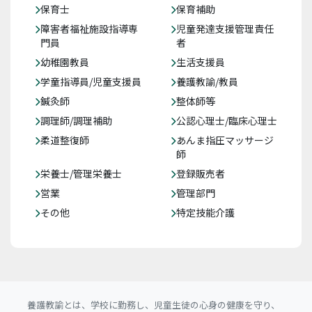
保育士
保育補助
障害者福祉施設指導専
児童発達支援管理責任
門員
者
幼稚園教員
生活支援員
学童指導員/児童支援員
養護教諭/教員
鍼灸師
整体師等
調理師/調理補助
公認心理士/臨床心理士
柔道整復師
あんま指圧マッサージ
師
栄養士/管理栄養士
登録販売者
営業
管理部門
その他
特定技能介護
養護教諭とは、学校に勤務し、児童生徒の心身の健康を守り、