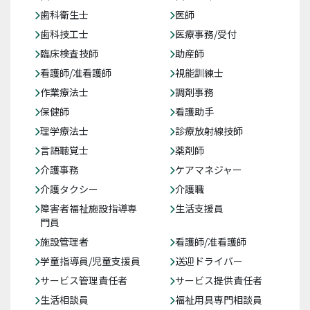
歯科衛生士
医師
歯科技工士
医療事務/受付
臨床検査技師
助産師
看護師/准看護師
視能訓練士
作業療法士
調剤事務
保健師
看護助手
理学療法士
診療放射線技師
言語聴覚士
薬剤師
介護事務
ケアマネジャー
介護タクシー
介護職
障害者福祉施設指導専
生活支援員
門員
施設管理者
看護師/准看護師
学童指導員/児童支援員
送迎ドライバー
サービス管理責任者
サービス提供責任者
生活相談員
福祉用具専門相談員