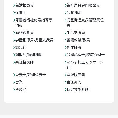
生活相談員
福祉用具専門相談員
保育士
保育補助
障害者福祉施設指導専
児童発達支援管理責任
門員
者
幼稚園教員
生活支援員
学童指導員/児童支援員
養護教諭/教員
鍼灸師
整体師等
調理師/調理補助
公認心理士/臨床心理士
柔道整復師
あんま指圧マッサージ
師
栄養士/管理栄養士
登録販売者
営業
管理部門
その他
特定技能介護