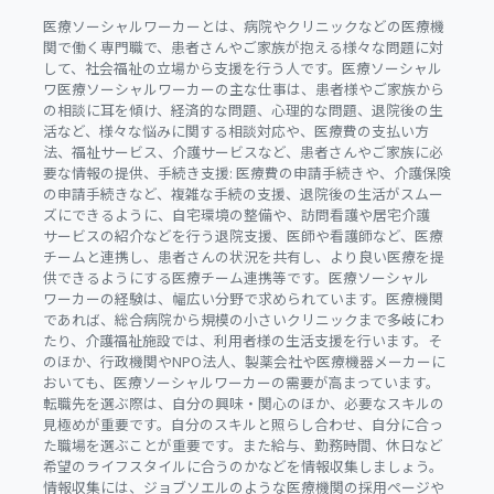
医療ソーシャルワーカーとは、病院やクリニックなどの医療機
関で働く専門職で、患者さんやご家族が抱える様々な問題に対
して、社会福祉の立場から支援を行う人です。医療ソーシャル
ワ医療ソーシャルワーカーの主な仕事は、患者様やご家族から
の相談に耳を傾け、経済的な問題、心理的な問題、退院後の生
活など、様々な悩みに関する相談対応や、医療費の支払い方
法、福祉サービス、介護サービスなど、患者さんやご家族に必
要な情報の提供、手続き支援: 医療費の申請手続きや、介護保険
の申請手続きなど、複雑な手続の支援、退院後の生活がスムー
ズにできるように、自宅環境の整備や、訪問看護や居宅介護
サービスの紹介などを行う退院支援、医師や看護師など、医療
チームと連携し、患者さんの状況を共有し、より良い医療を提
供できるようにする医療チーム連携等です。医療ソーシャル
ワーカーの経験は、幅広い分野で求められています。医療機関
であれば、総合病院から規模の小さいクリニックまで多岐にわ
たり、介護福祉施設では、利用者様の生活支援を行います。そ
のほか、行政機関やNPO法人、製薬会社や医療機器メーカーに
おいても、医療ソーシャルワーカーの需要が高まっています。
転職先を選ぶ際は、自分の興味・関心のほか、必要なスキルの
見極めが重要です。自分のスキルと照らし合わせ、自分に合っ
た職場を選ぶことが重要です。また給与、勤務時間、休日など
希望のライフスタイルに合うのかなどを情報収集しましょう。
情報収集には、ジョブソエルのような医療機関の採用ページや