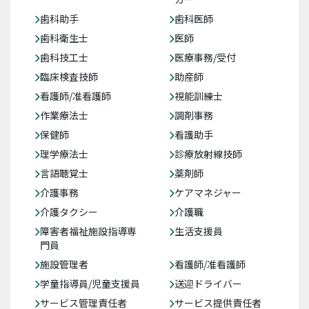
歯科助手
歯科医師
歯科衛生士
医師
歯科技工士
医療事務/受付
臨床検査技師
助産師
看護師/准看護師
視能訓練士
作業療法士
調剤事務
保健師
看護助手
理学療法士
診療放射線技師
言語聴覚士
薬剤師
介護事務
ケアマネジャー
介護タクシー
介護職
障害者福祉施設指導専
生活支援員
門員
施設管理者
看護師/准看護師
学童指導員/児童支援員
送迎ドライバー
サービス管理責任者
サービス提供責任者