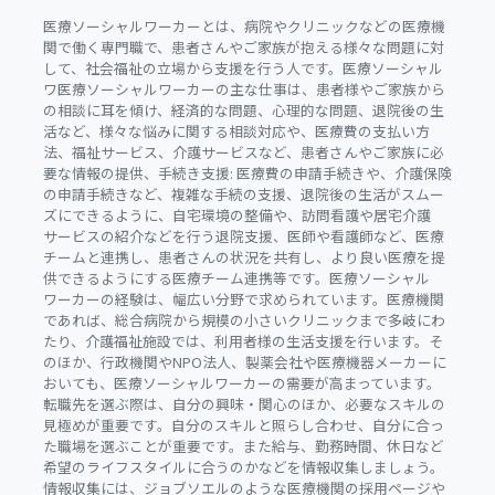
医療ソーシャルワーカーとは、病院やクリニックなどの医療機
関で働く専門職で、患者さんやご家族が抱える様々な問題に対
して、社会福祉の立場から支援を行う人です。医療ソーシャル
ワ医療ソーシャルワーカーの主な仕事は、患者様やご家族から
の相談に耳を傾け、経済的な問題、心理的な問題、退院後の生
活など、様々な悩みに関する相談対応や、医療費の支払い方
法、福祉サービス、介護サービスなど、患者さんやご家族に必
要な情報の提供、手続き支援: 医療費の申請手続きや、介護保険
の申請手続きなど、複雑な手続の支援、退院後の生活がスムー
ズにできるように、自宅環境の整備や、訪問看護や居宅介護
サービスの紹介などを行う退院支援、医師や看護師など、医療
チームと連携し、患者さんの状況を共有し、より良い医療を提
供できるようにする医療チーム連携等です。医療ソーシャル
ワーカーの経験は、幅広い分野で求められています。医療機関
であれば、総合病院から規模の小さいクリニックまで多岐にわ
たり、介護福祉施設では、利用者様の生活支援を行います。そ
のほか、行政機関やNPO法人、製薬会社や医療機器メーカーに
おいても、医療ソーシャルワーカーの需要が高まっています。
転職先を選ぶ際は、自分の興味・関心のほか、必要なスキルの
見極めが重要です。自分のスキルと照らし合わせ、自分に合っ
た職場を選ぶことが重要です。また給与、勤務時間、休日など
希望のライフスタイルに合うのかなどを情報収集しましょう。
情報収集には、ジョブソエルのような医療機関の採用ページや