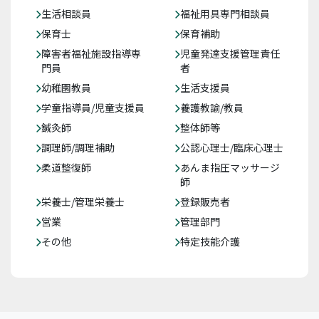
生活相談員
福祉用具専門相談員
保育士
保育補助
障害者福祉施設指導専
児童発達支援管理責任
門員
者
幼稚園教員
生活支援員
学童指導員/児童支援員
養護教諭/教員
鍼灸師
整体師等
調理師/調理補助
公認心理士/臨床心理士
柔道整復師
あんま指圧マッサージ
師
栄養士/管理栄養士
登録販売者
営業
管理部門
その他
特定技能介護