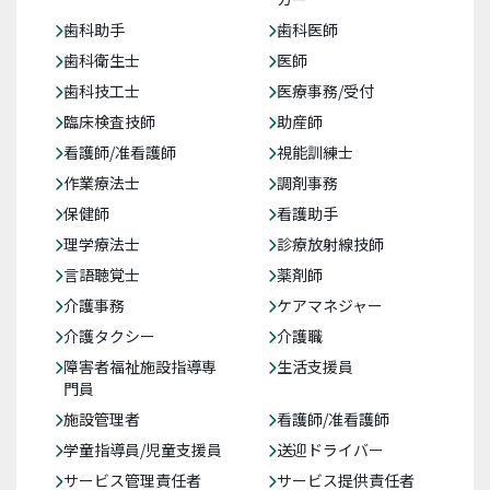
歯科助手
歯科医師
歯科衛生士
医師
歯科技工士
医療事務/受付
臨床検査技師
助産師
看護師/准看護師
視能訓練士
作業療法士
調剤事務
保健師
看護助手
理学療法士
診療放射線技師
言語聴覚士
薬剤師
介護事務
ケアマネジャー
介護タクシー
介護職
障害者福祉施設指導専
生活支援員
門員
施設管理者
看護師/准看護師
学童指導員/児童支援員
送迎ドライバー
サービス管理責任者
サービス提供責任者