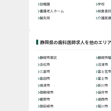
幼稚園
学校
養護老人ホーム
給食委
鍼灸院
介護医
静岡県の歯科医師求人を他のエリ
静岡市葵区
静岡市
浜松市
沼津市
三島市
富士宮
島田市
富士市
焼津市
掛川市
御殿場市
袋井市
裾野市
湖西市
御前崎市
菊川市