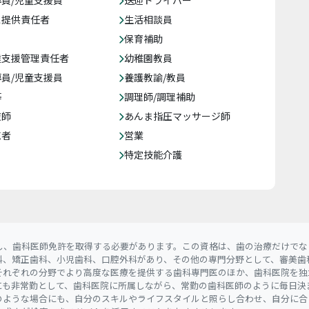
員/児童支援員
送迎ドライバー
ス提供責任者
生活相談員
保育補助
達支援管理責任者
幼稚園教員
員/児童支援員
養護教諭/教員
等
調理師/調理補助
復師
あんま指圧マッサージ師
売者
営業
特定技能介護
し、歯科医師免許を取得する必要があります。この資格は、歯の治療だけでな
科、矯正歯科、小児歯科、口腔外科があり、その他の専門分野として、審美歯
それぞれの分野でより高度な医療を提供する歯科専門医のほか、歯科医院を独
にも非常勤として、歯科医院に所属しながら、常勤の歯科医師のように毎日決
のような場合にも、自分のスキルやライフスタイルと照らし合わせ、自分に合