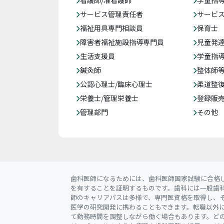
看護師/准看護師
学童指導
サービス管理責任者
サービ
福祉用具専門相談員
保育士
障害者福祉施設指導専門員
児童発
生活支援員
学童指導
鍼灸師
整体師
公認心理士/臨床心理士
柔道整
栄養士/管理栄養士
登録販
管理部門
その他
歯科医師になるためには、歯科医師国家試験に合格
を有することを証明するものです。歯科には一般歯
師のキャリアパスは多様で、専門医資格を取得し、
医学の研究開発に携わることもできます。転職以外
て勤務時間を調整しながら働く場合もあります。ど