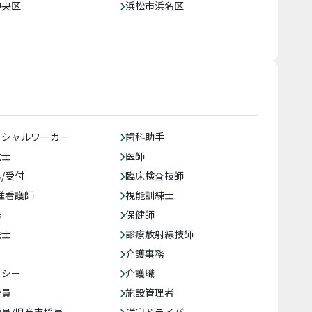
中央区
浜松市浜名区
ーシャルワーカー
歯科助手
生士
医師
/受付
臨床検査技師
准看護師
視能訓練士
務
保健師
法士
診療放射線技師
介護事務
クシー
介護職
援員
施設管理者