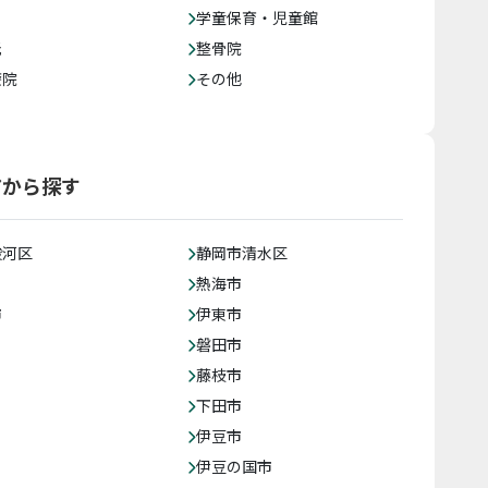
学童保育・児童館
託
整骨院
療院
その他
アから探す
駿河区
静岡市清水区
熱海市
市
伊東市
磐田市
藤枝市
下田市
伊豆市
伊豆の国市