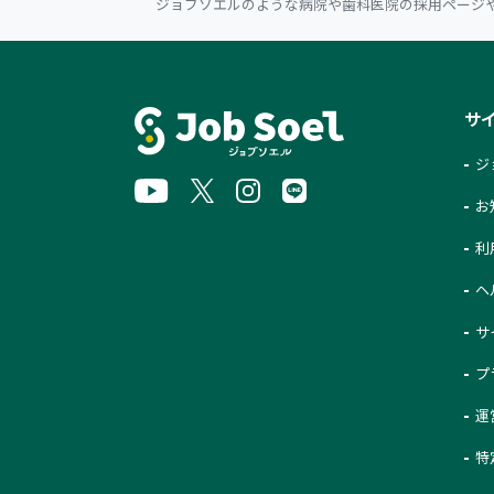
ジョブソエルのような病院や歯科医院の採用ページ
サ
ジ
お
利
ヘ
サ
プ
運
特