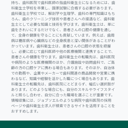
持ち、歯科医院で歯科医師の指歯科衛生士になるためには、歯
科衛生士学校を卒業し、国家試験に合格する必要があります。
歯科衛生士学校では、解剖学や生理学、歯科の専門知識はもち
ろん、歯のクリーニング技術や患者さんへの接遇など、歯科衛
生士として必要な知識と技術を学びます。歯科衛生士は、単に
歯をきれいにするだけでなく、患者さんの口腔の健康を通し
て、全身の健康を守ることにも貢献しています。例えば、歯周
病は糖尿病や心臓病などの全身疾患と深い関係があることがわ
かっています。歯科衛生士は、患者さんの口腔の状態を把握
し、必要に応じて歯科医師や他の医療機関と連携することで、
患者さんの健康を守ります。歯科衛生士の転職先は、歯科医院
や病院のような医療機関のほか、介護施設や訪問歯科で、ご高
齢の方の口腔ケアに携わる場合もあります。そのほか、自治体
での勤務や、企業やメーカーで歯科関連の商品開発や営業に携
わるなど、知識や経験を活かした職につく場合もあります。歯
科衛生士の転職先は、歯科医院にとどまらず、幅広い選択肢が
あります。どのような場合にも、自分のスキルやライフスタイ
ルと照らし合わせ、自分に合った職場を選ぶことが重要です。
情報収集には、ジョブソエルのような病院や歯科医院の採用
ページや歯科衛生士求人が検索できるサイトを活用することを
おすすめします。