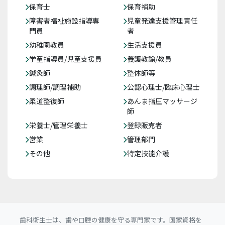
保育士
保育補助
障害者福祉施設指導専
児童発達支援管理責任
門員
者
幼稚園教員
生活支援員
学童指導員/児童支援員
養護教諭/教員
鍼灸師
整体師等
調理師/調理補助
公認心理士/臨床心理士
柔道整復師
あんま指圧マッサージ
師
栄養士/管理栄養士
登録販売者
営業
管理部門
その他
特定技能介護
歯科衛生士は、歯や口腔の健康を守る専門家です。国家資格を