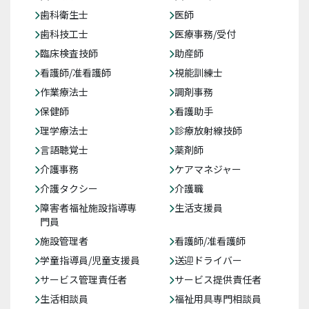
歯科衛生士
医師
歯科技工士
医療事務/受付
臨床検査技師
助産師
看護師/准看護師
視能訓練士
作業療法士
調剤事務
保健師
看護助手
理学療法士
診療放射線技師
言語聴覚士
薬剤師
介護事務
ケアマネジャー
介護タクシー
介護職
障害者福祉施設指導専
生活支援員
門員
施設管理者
看護師/准看護師
学童指導員/児童支援員
送迎ドライバー
サービス管理責任者
サービス提供責任者
生活相談員
福祉用具専門相談員