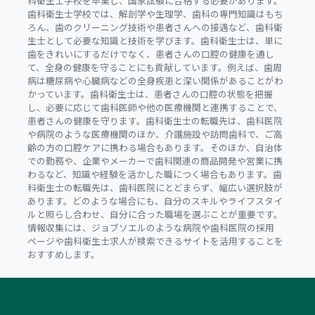
科衛生士学校を卒業し、国家試験に合格する必要があります。
歯科衛生士学校では、解剖学や生理学、歯科の専門知識はもち
ろん、歯のクリーニング技術や患者さんへの接遇など、歯科衛
生士として必要な知識と技術を学びます。歯科衛生士は、単に
歯をきれいにするだけでなく、患者さんの口腔の健康を通し
て、全身の健康を守ることにも貢献しています。例えば、歯周
病は糖尿病や心臓病などの全身疾患と深い関係があることがわ
かっています。歯科衛生士は、患者さんの口腔の状態を把握
し、必要に応じて歯科医師や他の医療機関と連携することで、
患者さんの健康を守ります。歯科衛生士の転職先は、歯科医院
や病院のような医療機関のほか、介護施設や訪問歯科で、ご高
齢の方の口腔ケアに携わる場合もあります。そのほか、自治体
での勤務や、企業やメーカーで歯科関連の商品開発や営業に携
わるなど、知識や経験を活かした職につく場合もあります。歯
科衛生士の転職先は、歯科医院にとどまらず、幅広い選択肢が
あります。どのような場合にも、自分のスキルやライフスタイ
ルと照らし合わせ、自分に合った職場を選ぶことが重要です。
情報収集には、ジョブソエルのような病院や歯科医院の採用
ページや歯科衛生士求人が検索できるサイトを活用することを
おすすめします。