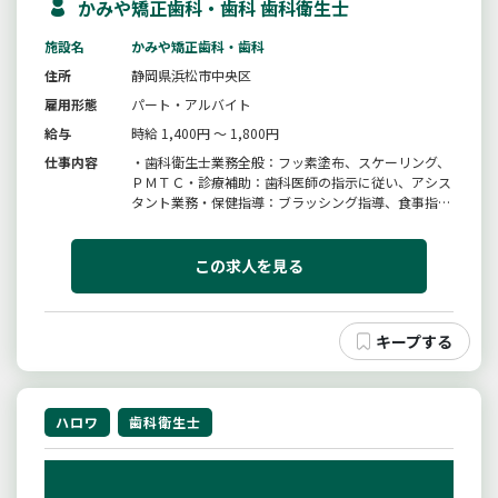
かみや矯正歯科・歯科 歯科衛生士
施設名
かみや矯正歯科・歯科
住所
静岡県浜松市中央区
雇用形態
パート・アルバイト
給与
時給 1,400円 ～ 1,800円
仕事内容
・歯科衛生士業務全般：フッ素塗布、スケーリング、
ＰＭＴＣ・診療補助：歯科医師の指示に従い、アシス
タント業務・保健指導：ブラッシング指導、食事指
導・診療用器具の滅菌、整理、準備、片付け、受付業
務等「変更範囲：変更なし」＃マザーズ
この求人を見る
ハロワ
歯科衛生士