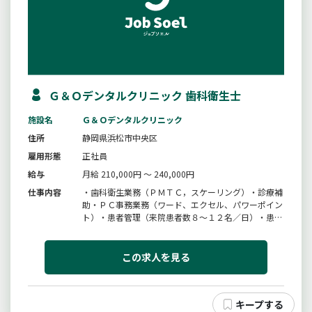
Ｇ＆Ｏデンタルクリニック 歯科衛生士
施設名
Ｇ＆Ｏデンタルクリニック
住所
静岡県浜松市中央区
雇用形態
正社員
給与
月給 210,000円 ～ 240,000円
仕事内容
・歯科衛生業務（ＰＭＴＣ，スケーリング）・診療補
助・ＰＣ事務業務（ワード、エクセル、パワーポイン
ト）・患者管理（来院患者数８〜１２名／日）・患者
カウンセリング・受付業務・セミナーや学会準備、参
加変更範囲：当医院の定める業務
この求人を見る