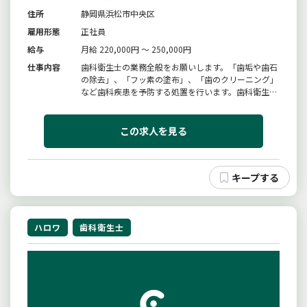
住所
静岡県浜松市中央区
雇用形態
正社員
給与
月給 220,000円 ～ 250,000円
仕事内容
歯科衛生士の業務全般をお願いします。「歯垢や歯石
の除去」、「フッ素の塗布」、「歯のクリーニング」
など歯科疾患を予防する処置を行います。歯科衛生士
さんが患者さんを初診から一貫して担当する仕組みを
取り入れています。※未経験・ブランクある方でも大
丈夫！！「変更範囲：変更なし」
この求人を見る
ハロワ
歯科衛生士