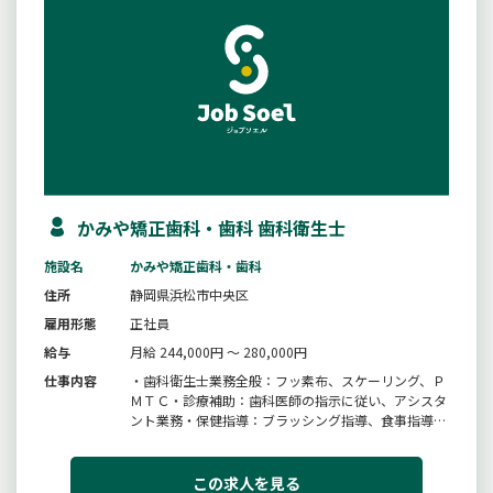
かみや矯正歯科・歯科 歯科衛生士
施設名
かみや矯正歯科・歯科
住所
静岡県浜松市中央区
雇用形態
正社員
給与
月給 244,000円 ～ 280,000円
仕事内容
・歯科衛生士業務全般：フッ素布、スケーリング、Ｐ
ＭＴＣ・診療補助：歯科医師の指示に従い、アシスタ
ント業務・保健指導：ブラッシング指導、食事指導・
治療器具の滅菌、整理、準備、片付け、受付業務等
「変更範囲：変更なし」＃マザーズ
この求人を見る