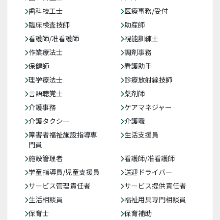
歯科技工士
医療事務/受付
臨床検査技師
助産師
看護師/准看護師
視能訓練士
作業療法士
調剤事務
保健師
看護助手
理学療法士
診療放射線技師
言語聴覚士
薬剤師
介護事務
ケアマネジャー
介護タクシー
介護職
障害者福祉施設指導専
生活支援員
門員
施設管理者
看護師/准看護師
学童指導員/児童支援員
送迎ドライバー
サービス管理責任者
サービス提供責任者
生活相談員
福祉用具専門相談員
保育士
保育補助