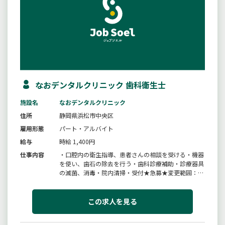
なおデンタルクリニック 歯科衛生士
施設名
なおデンタルクリニック
住所
静岡県浜松市中央区
雇用形態
パート・アルバイト
給与
時給 1,400円
仕事内容
・口腔内の衛生指導、患者さんの相談を受ける・機器
を使い、歯石の除去を行う・歯科診療補助・診療器具
の滅菌、消毒・院内清掃・受付★急募★変更範囲：変
更なし＃マザーズ
この求人を見る