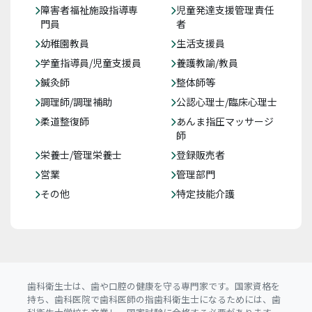
障害者福祉施設指導専
児童発達支援管理責任
門員
者
幼稚園教員
生活支援員
学童指導員/児童支援員
養護教諭/教員
鍼灸師
整体師等
調理師/調理補助
公認心理士/臨床心理士
柔道整復師
あんま指圧マッサージ
師
栄養士/管理栄養士
登録販売者
営業
管理部門
その他
特定技能介護
歯科衛生士は、歯や口腔の健康を守る専門家です。国家資格を
持ち、歯科医院で歯科医師の指歯科衛生士になるためには、歯