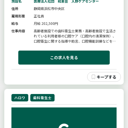
施設名
医療法人社団 和恵会 入野ケアセンター
住所
静岡県浜松市中央区
雇用形態
正社員
給与
月給 202,500円
仕事内容
高齢者施設での歯科衛生士業務・高齢者施設で生活さ
れている利用者様の口腔ケア（口腔内の清潔保持）、
口腔衛生に関する指導や助言、口腔機能訓練などを行
い、利用者様の健康維持・増進のサポートをしま
す。・定期的に口腔内の状態評価を実施。＊高齢者施
設で初めて勤務する方もいるかと思いますが、入社時
この求人を見る
は業務内容や手技の説明を行いな...
ハロワ
歯科衛生士