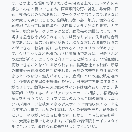
す。どのような場所で働きたいかを決める上で、以下の点を考
慮してみると良いでしょう。医療専門分野、常勤、非常勤、日
勤、夜勤などの勤務形態は、ワークライフバランスや収入など
を考慮して選びましょう。勤務地も都市部、地方、海外など、
勤務地によって医療環境や生活環境は大きく異なります。大学
病院、総合病院、クリニックなど、勤務先の規模によって、担
当する患者数や求められるスキルは異なります。例えば総合病
院であれば、幅広い診療科があり、様々な疾患の患者を診るこ
とができる、救急医療にも携われるというメリットがありま
す。クリニックなど規模の小さい診療所であれば、患者さんと
の距離が近く、じっくりと向き合うことができる、地域医療に
貢献できることなどがあげられます。製薬会社であれば、新薬
の開発や医療機器の開発に携わる、医療の未来を創る仕事がで
きるという部分に魅力があります。産業医という選択肢を選べ
ば、企業の従業員の健康管理を行い、健康経営を推進すること
ができます。勤務先を選ぶ際のポイントは様々ありまずが、先
輩医師に相談する、キャリアカウンセラーに相談し、客観的な
意見をもらうほか、ジョブソエルのような全国の病院クリニッ
クの採用ページを検索できる求人サイトで情報収集することを
おすすめします。医師の仕事は、人々の健康を守り、命を救う
という、やりがいのある仕事です。しかし、同時に責任も重
く、大変な仕事でもあります。ご自身の価値観やライフスタイ
ルに合わせて、最適な勤務先を見つけてください。