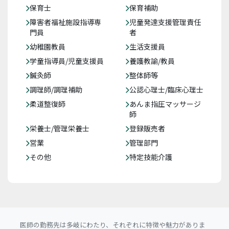
保育士
保育補助
障害者福祉施設指導専
児童発達支援管理責任
門員
者
幼稚園教員
生活支援員
学童指導員/児童支援員
養護教諭/教員
鍼灸師
整体師等
調理師/調理補助
公認心理士/臨床心理士
柔道整復師
あんま指圧マッサージ
師
栄養士/管理栄養士
登録販売者
営業
管理部門
その他
特定技能介護
医師の勤務先は多岐にわたり、それぞれに特徴や魅力がありま