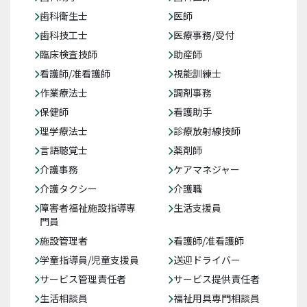
歯科衛生士
医師
歯科技工士
医療事務/受付
臨床検査技師
助産師
看護師/准看護師
視能訓練士
作業療法士
調剤事務
保健師
看護助手
理学療法士
診療放射線技師
言語聴覚士
薬剤師
介護事務
ケアマネジャー
介護タクシー
介護職
障害者福祉施設指導専
生活支援員
門員
施設管理者
看護師/准看護師
学童指導員/児童支援員
送迎ドライバー
サービス管理責任者
サービス提供責任者
生活相談員
福祉用具専門相談員