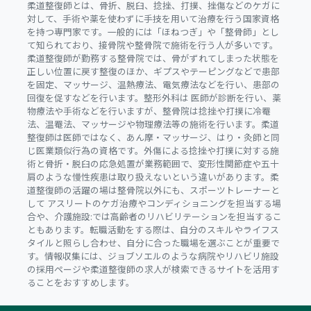
柔道整復師とは、骨折、脱臼、捻挫、打撲、挫傷などのケガに
対して、手術や薬を使わずに手技を用いて治療を行う国家資格
を持つ専門家です。一般的には「ほねつぎ」や「整骨師」とし
て知られており、接骨院や整骨院で施術を行う人が多いです。
柔道整復師が勤務する整骨院では、骨がずれてしまった状態を
正しい位置に戻す整復のほか、ギプスやテーピングなどで患部
を固定、マッサージ、温熱療法、電気療法などを行い、患部の
回復を促すなどを行います。整形外科は 医師が診断を行い、薬
物療法や手術などを行いますが、整骨院は捻挫や打撲に冷罨
法、温罨法、マッサージや物理療法等の施術を行います。柔道
整復師は医師ではなく、あん摩・マッサージ、はり・灸師と同
じ医業類似行為の資格です。外傷による捻挫や打撲に対する施
術と骨折・脱臼の応急処置が業務範囲で、変形性関節症や五十
肩のような慢性疾患は取り扱えないという違いがあります。柔
道整復師の活躍の場は整骨院以外にも、スポーツトレーナーと
して アスリートのケガ治療やコンディショニングを担当する場
合や、介護施設:では高齢者のリハビリテーションを担当するこ
ともあります。転職活動をする際は、自分のスキルやライフス
タイルと照らし合わせ、自分に合った職場を選ぶことが重要で
す。情報収集には、ジョブソエルのような病院やリハビリ施設
の採用ページや柔道整復師の求人が検索できるサイトを活用す
ることをおすすめします。