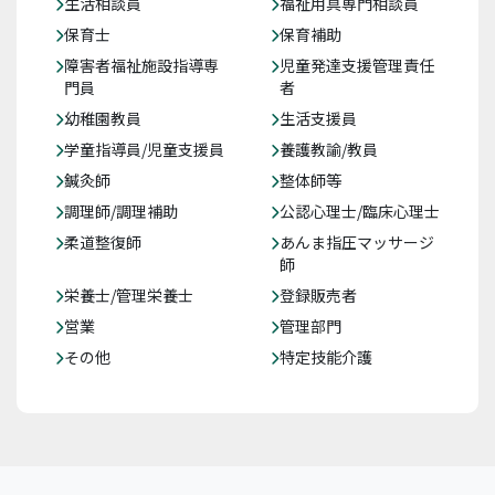
生活相談員
福祉用具専門相談員
保育士
保育補助
障害者福祉施設指導専
児童発達支援管理責任
門員
者
幼稚園教員
生活支援員
学童指導員/児童支援員
養護教諭/教員
鍼灸師
整体師等
調理師/調理補助
公認心理士/臨床心理士
柔道整復師
あんま指圧マッサージ
師
栄養士/管理栄養士
登録販売者
営業
管理部門
その他
特定技能介護