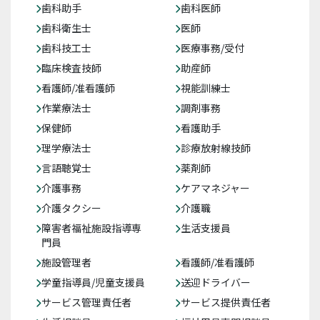
歯科助手
歯科医師
歯科衛生士
医師
歯科技工士
医療事務/受付
臨床検査技師
助産師
看護師/准看護師
視能訓練士
作業療法士
調剤事務
保健師
看護助手
理学療法士
診療放射線技師
言語聴覚士
薬剤師
介護事務
ケアマネジャー
介護タクシー
介護職
障害者福祉施設指導専
生活支援員
門員
施設管理者
看護師/准看護師
学童指導員/児童支援員
送迎ドライバー
サービス管理責任者
サービス提供責任者