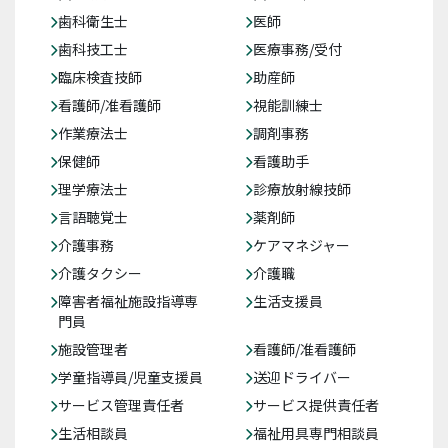
歯科衛生士
医師
歯科技工士
医療事務/受付
臨床検査技師
助産師
看護師/准看護師
視能訓練士
作業療法士
調剤事務
保健師
看護助手
理学療法士
診療放射線技師
言語聴覚士
薬剤師
介護事務
ケアマネジャー
介護タクシー
介護職
障害者福祉施設指導専
生活支援員
門員
施設管理者
看護師/准看護師
学童指導員/児童支援員
送迎ドライバー
サービス管理責任者
サービス提供責任者
生活相談員
福祉用具専門相談員