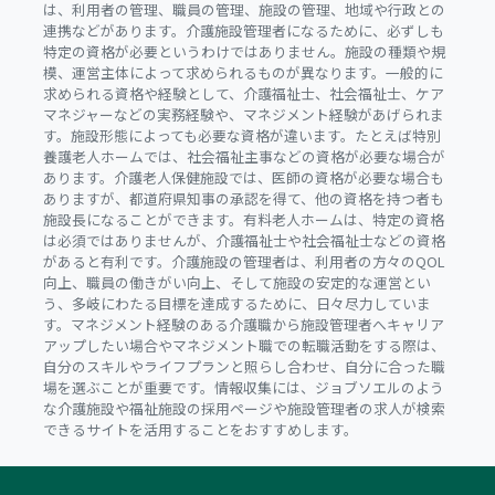
は、利用者の管理、職員の管理、施設の管理、地域や行政との
連携などがあります。介護施設管理者になるために、必ずしも
特定の資格が必要というわけではありません。施設の種類や規
模、運営主体によって求められるものが異なります。一般的に
求められる資格や経験として、介護福祉士、社会福祉士、ケア
マネジャーなどの実務経験や、マネジメント経験があげられま
す。施設形態によっても必要な資格が違います。たとえば特別
養護老人ホームでは、社会福祉主事などの資格が必要な場合が
あります。介護老人保健施設では、医師の資格が必要な場合も
ありますが、都道府県知事の承認を得て、他の資格を持つ者も
施設長になることができます。有料老人ホームは、特定の資格
は必須ではありませんが、介護福祉士や社会福祉士などの資格
があると有利です。介護施設の管理者は、利用者の方々のQOL
向上、職員の働きがい向上、そして施設の安定的な運営とい
う、多岐にわたる目標を達成するために、日々尽力していま
す。マネジメント経験のある介護職から施設管理者へキャリア
アップしたい場合やマネジメント職での転職活動をする際は、
自分のスキルやライフプランと照らし合わせ、自分に合った職
場を選ぶことが重要です。情報収集には、ジョブソエルのよう
な介護施設や福祉施設の採用ページや施設管理者の求人が検索
できるサイトを活用することをおすすめします。