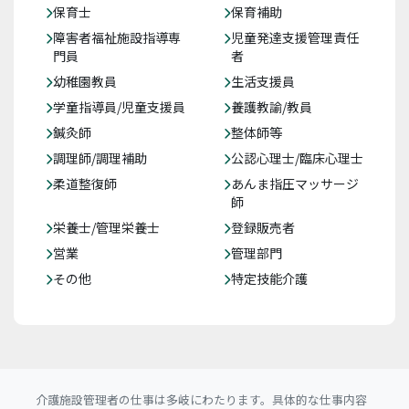
保育士
保育補助
障害者福祉施設指導専
児童発達支援管理責任
門員
者
幼稚園教員
生活支援員
学童指導員/児童支援員
養護教諭/教員
鍼灸師
整体師等
調理師/調理補助
公認心理士/臨床心理士
柔道整復師
あんま指圧マッサージ
師
栄養士/管理栄養士
登録販売者
営業
管理部門
その他
特定技能介護
介護施設管理者の仕事は多岐にわたります。具体的な仕事内容