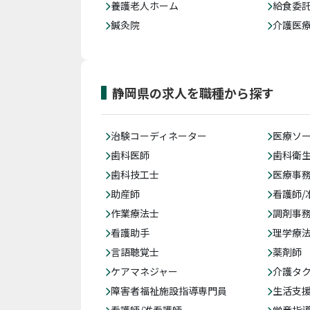
養護老人ホーム
給食委
鍼灸院
介護医
静岡県の求人を職種から探す
治験コーディネーター
医療ソ
歯科医師
歯科衛
歯科技工士
医療事務
助産師
看護師/
作業療法士
調剤事
看護助手
理学療
言語聴覚士
薬剤師
ケアマネジャー
介護タ
障害者福祉施設指導専門員
生活支