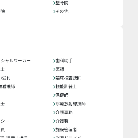
託
整骨院
療院
その他
ーシャルワーカー
歯科助手
生士
医師
/受付
臨床検査技師
准看護師
視能訓練士
務
保健師
法士
診療放射線技師
介護事務
クシー
介護職
援員
施設管理者