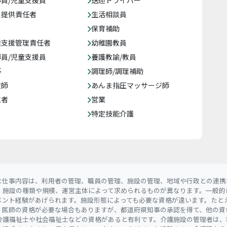
員/児童支援員
送迎ドライバー
ス提供責任者
生活相談員
保育補助
達支援管理責任者
幼稚園教員
員/児童支援員
養護教諭/教員
等
調理師/調理補助
復師
あんま指圧マッサージ師
売者
営業
特定技能介護
な仕事内容は、利用者の管理、職員の管理、施設の管理、地域や行政との連携
。施設の種類や規模、運営主体によって求められるものが異なります。一般的
メント経験があげられます。施設形態によっても必要な資格が違います。たと
、医師の資格が必要な場合もありますが、都道府県知事の承認を得て、他の資
介護福祉士や社会福祉士などの資格があると有利です。介護施設の管理者は、