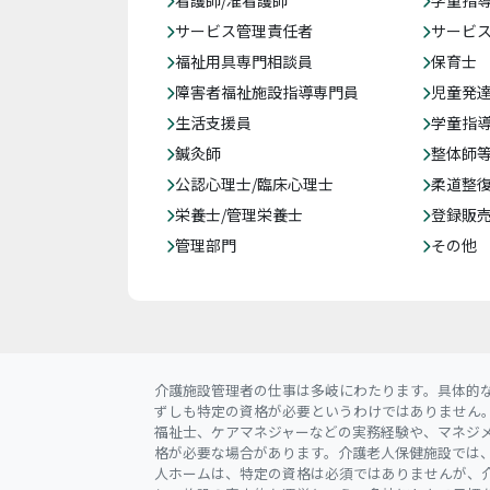
看護師/准看護師
学童指導
サービス管理責任者
サービ
福祉用具専門相談員
保育士
障害者福祉施設指導専門員
児童発
生活支援員
学童指導
鍼灸師
整体師
公認心理士/臨床心理士
柔道整
栄養士/管理栄養士
登録販
管理部門
その他
介護施設管理者の仕事は多岐にわたります。具体的
ずしも特定の資格が必要というわけではありません
福祉士、ケアマネジャーなどの実務経験や、マネジ
格が必要な場合があります。介護老人保健施設では
人ホームは、特定の資格は必須ではありませんが、