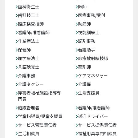
歯科衛生士
医師
歯科技工士
医療事務/受付
臨床検査技師
助産師
看護師/准看護師
視能訓練士
作業療法士
調剤事務
保健師
看護助手
理学療法士
診療放射線技師
言語聴覚士
薬剤師
介護事務
ケアマネジャー
介護タクシー
介護職
障害者福祉施設指導専
生活支援員
門員
施設管理者
看護師/准看護師
学童指導員/児童支援員
送迎ドライバー
サービス管理責任者
サービス提供責任者
生活相談員
福祉用具専門相談員