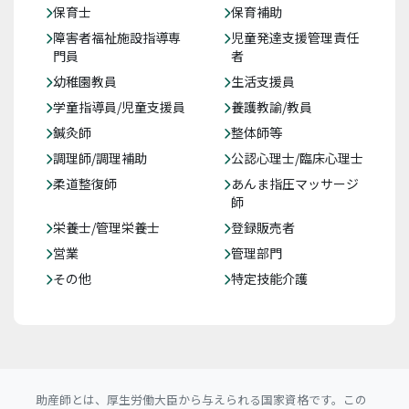
保育士
保育補助
障害者福祉施設指導専
児童発達支援管理責任
門員
者
幼稚園教員
生活支援員
学童指導員/児童支援員
養護教諭/教員
鍼灸師
整体師等
調理師/調理補助
公認心理士/臨床心理士
柔道整復師
あんま指圧マッサージ
師
栄養士/管理栄養士
登録販売者
営業
管理部門
その他
特定技能介護
助産師とは、厚生労働大臣から与えられる国家資格です。この