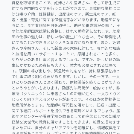
資格を取得することで、妊婦さんや産婦さん、そして新生児に
対する専門的なケアを行うことができます。具体的な業務はに
は分娩の介助、妊婦健診、出産後のケア、新生児のケア、妊
娠・出産・育児に関する保健指導などがあります。助産師にな
るには、まず看護師免許を取得し、助産師養成課程の修了、そ
の他助産師国家試験に合格し、はれて助産師になれます。助産
師の仕事の魅力は、新しい命の誕生に立ち会い、その瞬間を共
にすることができるという大きな喜びがあります。また、妊婦
さんや産婦さん、そして新生児の家族に対して、専門的な知識
と技術を用いてサポートすることで、感謝されることも多く、
やりがいのある仕事と言えるでしょう。ですが、新しい命の誕
生にかかわるため責任も大きく、体力も必要とされる仕事で
す。夜間の呼び出しや、緊急時の対応など、常に緊張感を持っ
て仕事に取り組む必要があります。しかし、その一方で、一人
ひとりの患者さんと深く関わり、信頼関係を築くことができる
というやりがいもあります。勤務先は病院が一般的ですが、診
療所（クリニック）は患者さんとの距離が近く、一人ひとりと
じっくり向き合えるメリットがあります。そのほかの勤務先に
助産所があります。助産師の専門性を活かして、妊娠・出産に
関する幅広いサポートを提供できる職場といえるでしょう。産
後ケアセンターや看護学校の教員として助産師としての知識や
経験を次世代の教育に活かすこともできます。転職を成功させ
るためには、自分のキャリアプランを明確にし、情報収集をす
る必要があります。ジョブソエルのような医療機関やクリニッ