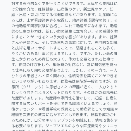
対する専門的なケアを行うことができます。具体的な業務はに
は分娩の介助、妊婦健診、出産後のケア、新生児のケア、妊
娠・出産・育児に関する保健指導などがあります。助産師にな
るには、まず看護師免許を取得し、助産師養成課程の修了、そ
の他助産師国家試験に合格し、はれて助産師になれます。助産
師の仕事の魅力は、新しい命の誕生に立ち会い、その瞬間を共
にすることができるという大きな喜びがあります。また、妊婦
さんや産婦さん、そして新生児の家族に対して、専門的な知識
と技術を用いてサポートすることで、感謝されることも多く、
やりがいのある仕事と言えるでしょう。ですが、新しい命の誕
生にかかわるため責任も大きく、体力も必要とされる仕事で
す。夜間の呼び出しや、緊急時の対応など、常に緊張感を持っ
て仕事に取り組む必要があります。しかし、その一方で、一人
ひとりの患者さんと深く関わり、信頼関係を築くことができる
というやりがいもあります。勤務先は病院が一般的ですが、診
療所（クリニック）は患者さんとの距離が近く、一人ひとりと
じっくり向き合えるメリットがあります。そのほかの勤務先に
助産所があります。助産師の専門性を活かして、妊娠・出産に
関する幅広いサポートを提供できる職場といえるでしょう。産
後ケアセンターや看護学校の教員として助産師としての知識や
経験を次世代の教育に活かすこともできます。転職を成功させ
るためには、自分のキャリアプランを明確にし、情報収集をす
る必要があります。ジョブソエルのような医療機関やクリニッ