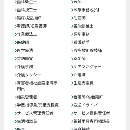
歯科衛生士
医師
歯科技工士
医療事務/受付
臨床検査技師
助産師
看護師/准看護師
視能訓練士
作業療法士
調剤事務
保健師
看護助手
理学療法士
診療放射線技師
言語聴覚士
薬剤師
介護事務
ケアマネジャー
介護タクシー
介護職
障害者福祉施設指導専
生活支援員
門員
施設管理者
看護師/准看護師
学童指導員/児童支援員
送迎ドライバー
サービス管理責任者
サービス提供責任者
生活相談員
福祉用具専門相談員
保育士
保育補助