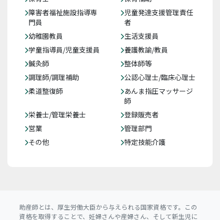
障害者福祉施設指導専
児童発達支援管理責任
門員
者
幼稚園教員
生活支援員
学童指導員/児童支援員
養護教諭/教員
鍼灸師
整体師等
調理師/調理補助
公認心理士/臨床心理士
柔道整復師
あんま指圧マッサージ
師
栄養士/管理栄養士
登録販売者
営業
管理部門
その他
特定技能介護
助産師とは、厚生労働大臣から与えられる国家資格です。この
資格を取得することで、妊婦さんや産婦さん、そして新生児に