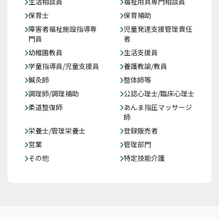
生活相談員
福祉用具専門相談員
保育士
保育補助
障害者福祉施設指導専
児童発達支援管理責任
門員
者
幼稚園教員
生活支援員
学童指導員/児童支援員
養護教諭/教員
鍼灸師
整体師等
調理師/調理補助
公認心理士/臨床心理士
柔道整復師
あんま指圧マッサージ
師
栄養士/管理栄養士
登録販売者
営業
管理部門
その他
特定技能介護