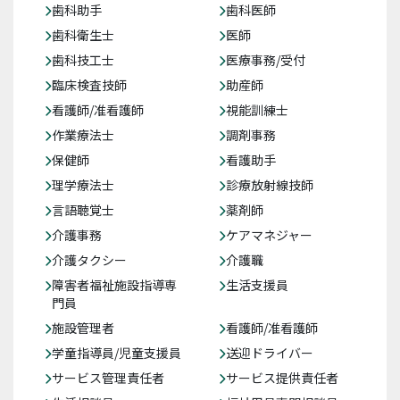
歯科助手
歯科医師
歯科衛生士
医師
歯科技工士
医療事務/受付
臨床検査技師
助産師
看護師/准看護師
視能訓練士
作業療法士
調剤事務
保健師
看護助手
理学療法士
診療放射線技師
言語聴覚士
薬剤師
介護事務
ケアマネジャー
介護タクシー
介護職
障害者福祉施設指導専
生活支援員
門員
施設管理者
看護師/准看護師
学童指導員/児童支援員
送迎ドライバー
サービス管理責任者
サービス提供責任者