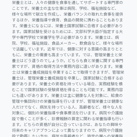
栄養士とは、人々の健康を食事を通してサポートする専門家の
ことです。栄養士の主な仕事は病院、学校、福祉施設など、
様々な場所で献立を作成し、栄養バランスの取れた食事を提供
するほか、栄養指導や食育、食品の開発に携わることもありま
す。栄養士になるには、栄養士国家試験に合格する必要があり
ます。国家試験を受けるためには、文部科学大臣が指定する大
学や専門学校で栄養学を学ぶ必要があります。栄養士は、病
院、学校、福祉施設、食品メーカー、飲食店など、様々な場所
で活躍しています。近年では、健康に対する意識の高まりとと
もに、栄養士の需要も高まっています。では、管理栄養士と栄
養士はどう違うのでしょうか。どちらも食と栄養に関する専門
家ですが、資格の取得方法や業務内容に違いがあります。栄養
士:は栄養士養成施設を卒業することで取得できますが、管理栄
養士は、管理栄養士養成施設を卒業し、国家試験に合格する必
要があります。栄養士の資格を持っている場合、実務経験を積
むことで国家試験の受験資格を得ることも可能です。業務内容
にも違いがあります。栄養士は主に健康な人を対象に、給食の
管理や集団向けの栄養指導を行いますが、管理栄養士は健康な
人だけでなく、病気を持っている人、高齢者など、様々な人を
対象に、個別の栄養指導や食事療法を行います。病院や介護施
設で働くことが多く、診療報酬の算定に関わる栄養指導も行い
ます。どちらの資格が自分に合っているかは、あなたの興味や
将来のキャリアプランによって異なりますので、病院や介護施
設で勤務したい方や、病気や高齢者など、特定の層への栄養指