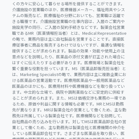
くの方々に安心して暮らせる場所を提供することができます。
介護施設の営業職のほか、医療機器メーカー、福祉用具やシス
テムの販売など、医療福祉の分野においても、営業職は活躍で
きる職種です。介護施設営業職の仕事内容は、入居のご案内や
施設見学の同行、ご入居の契約手続きなどです。製薬会社営業
職であるMR（医薬情報担当者）とは、Medical Representative
の略で、業務内容は主に自社製品を営業することです。直接医
療従事者に商品を販売するわけではないですが、最適な情報を
提供することが求められます。製品の効果・効能や使用上の注
意点などを説明したり、医薬品の添付文書が訂正された場合に
はすぐに伝えたりする必要があります。医療現場と製薬会社を
繋ぐ重要な役割を担っています。MS（医薬品卸販売担当者）と
は、Marketing Specialistの略で、業務内容は主に複数企業にお
ける医薬品の営業活動です。医療用医薬品や一般用医薬品など
医薬品のほかにも、医療用材料や医療機器などを取り扱ってい
ます。中立的な立場で、病院や調剤薬局などに安定的に供給す
ることが求められます。また、MSは価格交渉も業務の一環であ
るため、原価や利益に関する情報も必要です。MRとMSは勤務
先が異なります。MRは製薬会社の営業として働くため、主な勤
務先は所属している製薬会社です。医療機関などを訪問して、
自社商品の売り込みを行います。対してMSは医薬品卸会社の営
業として働くため、主な勤務先は製薬会社と医療機関の仲介を
している医薬品卸会社です。さまざまな医薬品を取り扱い、医