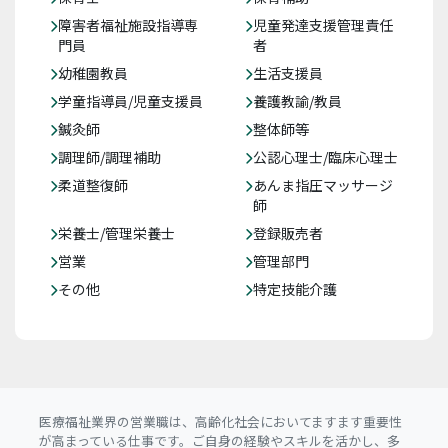
障害者福祉施設指導専
児童発達支援管理責任
門員
者
幼稚園教員
生活支援員
学童指導員/児童支援員
養護教諭/教員
鍼灸師
整体師等
調理師/調理補助
公認心理士/臨床心理士
柔道整復師
あんま指圧マッサージ
師
栄養士/管理栄養士
登録販売者
営業
管理部門
その他
特定技能介護
医療福祉業界の営業職は、高齢化社会においてますます重要性
が高まっている仕事です。ご自身の経験やスキルを活かし、多