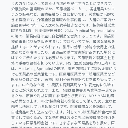
くの方々に安心して暮らせる場所を提供することができます。
介護施設の営業職のほか、医療機器メーカー、福祉用具やシス
テムの販売など、医療福祉の分野においても、営業職は活躍で
きる職種です。介護施設営業職の仕事内容は、入居のご案内や
施設見学の同行、ご入居の契約手続きなどです。製薬会社営業
職であるMR（医薬情報担当者）とは、Medical Representative
の略で、業務内容は主に自社製品を営業することです。直接医
療従事者に商品を販売するわけではないですが、最適な情報を
提供することが求められます。製品の効果・効能や使用上の注
意点などを説明したり、医薬品の添付文書が訂正された場合に
はすぐに伝えたりする必要があります。医療現場と製薬会社を
繋ぐ重要な役割を担っています。MS（医薬品卸販売担当者）と
は、Marketing Specialistの略で、業務内容は主に複数企業にお
ける医薬品の営業活動です。医療用医薬品や一般用医薬品など
医薬品のほかにも、医療用材料や医療機器などを取り扱ってい
ます。中立的な立場で、病院や調剤薬局などに安定的に供給す
ることが求められます。また、MSは価格交渉も業務の一環であ
るため、原価や利益に関する情報も必要です。MRとMSは勤務
先が異なります。MRは製薬会社の営業として働くため、主な勤
務先は所属している製薬会社です。医療機関などを訪問して、
自社商品の売り込みを行います。対してMSは医薬品卸会社の営
業として働くため、主な勤務先は製薬会社と医療機関の仲介を
している医薬品卸会社です。さまざまな医薬品を取り扱い、医