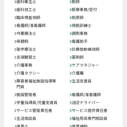
歯科衛生士
医師
歯科技工士
医療事務/受付
臨床検査技師
助産師
看護師/准看護師
視能訓練士
作業療法士
調剤事務
保健師
看護助手
理学療法士
診療放射線技師
言語聴覚士
薬剤師
介護事務
ケアマネジャー
介護タクシー
介護職
障害者福祉施設指導専
生活支援員
門員
施設管理者
看護師/准看護師
学童指導員/児童支援員
送迎ドライバー
サービス管理責任者
サービス提供責任者
生活相談員
福祉用具専門相談員
保育士
保育補助