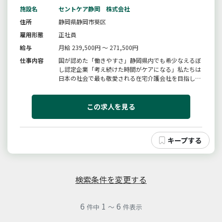
施設名
セントケア静岡 株式会社
住所
静岡県静岡市葵区
雇用形態
正社員
給与
月給 239,500円 ～ 271,500円
仕事内容
国が認めた「働きやすさ」静岡県内でも希少なえるぼ
し認定企業「考え続けた時間がケアになる」私たちは
日本の社会で最も敬愛される在宅介護会社を目指して
います【変更範囲変更無】【仕事内容】ご利用者様の
暮らしをトータルで支える訪問介護業務ですご自宅へ
訪問し、「今まで通りにできる事」「少し工夫したら
この求人を見る
できそうな事」をお客様と一...
検索条件を変更する
6
1
6
件中
～
件表示