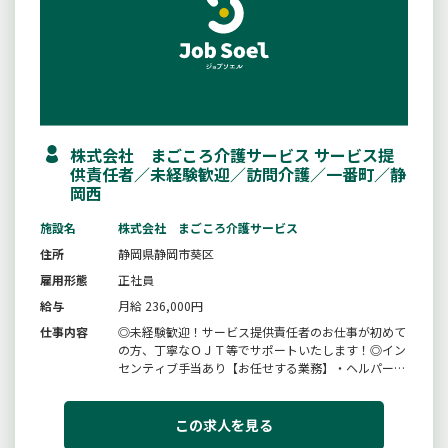
株式会社 まごころ介護サービス サービス提
供責任者／未経験歓迎／訪問介護／一番町／静
岡西
施設名
株式会社 まごころ介護サービス
住所
静岡県静岡市葵区
雇用形態
正社員
給与
月給 236,000円
仕事内容
◎未経験歓迎！サービス提供責任者のお仕事が初めて
の方、丁寧なＯＪＴ等でサポートいたします！◎イン
センティブ手当あり【お任せする業務】・ヘルパーさ
んへの指導、サポート・計画書作成・お客様様、ご家
族様、ケアマネジャーとの連携や調整・お客様宅での
サービス提供業務＊業務には自家用車（原付可）を使
この求人を見る
用していただきます＊見学・...