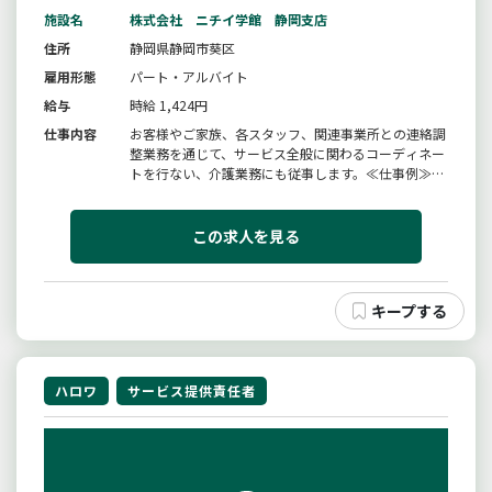
施設名
株式会社 ニチイ学館 静岡支店
住所
静岡県静岡市葵区
雇用形態
パート・アルバイト
給与
時給 1,424円
仕事内容
お客様やご家族、各スタッフ、関連事業所との連絡調
整業務を通じて、サービス全般に関わるコーディネー
トを行ない、介護業務にも従事します。≪仕事例≫■
指定訪問介護の利用申込みに関わる調整■訪問介護計
画書の作成、説明、同意、交付■スタッフの業務実施
状況の把握や業務管理等≪業務の特長≫■お客様と密
この求人を見る
なコミュニケーションがとれ...
ハロワ
サービス提供責任者