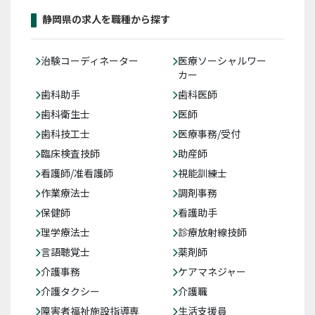
静岡県の求人を職種から探す
治験コーディネーター
医療ソーシャルワー
カー
歯科助手
歯科医師
歯科衛生士
医師
歯科技工士
医療事務/受付
臨床検査技師
助産師
看護師/准看護師
視能訓練士
作業療法士
調剤事務
保健師
看護助手
理学療法士
診療放射線技師
言語聴覚士
薬剤師
介護事務
ケアマネジャー
介護タクシー
介護職
障害者福祉施設指導専
生活支援員