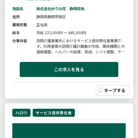
施設名
株式会社ゆりの花 静岡羽鳥
住所
静岡県静岡市葵区
雇用形態
正社員
給与
月給 223,000円 ～ 440,000円
仕事内容
訪問介護事業所におけるサービス提供責任者業務で
す。利用者様の訪問介護計画書の作成、関係機関との
連絡調整、ヘルパーの指導、育成、シフト調整、サー
ビス担当者会議への参加等を行います。主な訪問先は
併設の住宅型有料老人ホーム入居者様で、安心して
サービスを提供できる環境です。※変更範囲：事業所
この求人を見る
が定める業務
ハロワ
サービス提供責任者