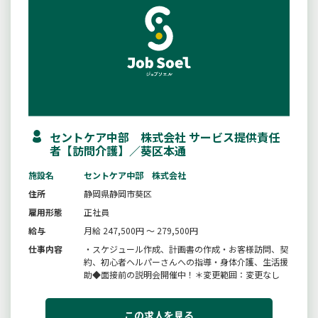
セントケア中部 株式会社 サービス提供責任
者【訪問介護】／葵区本通
施設名
セントケア中部 株式会社
住所
静岡県静岡市葵区
雇用形態
正社員
給与
月給 247,500円 ～ 279,500円
仕事内容
・スケジュール作成、計画書の作成・お客様訪問、契
約、初心者ヘルパーさんへの指導・身体介護、生活援
助◆面接前の説明会開催中！＊変更範囲：変更なし
この求人を見る