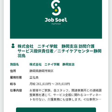
株式会社 ニチイ学館 静岡支店 訪問介護
サービス提供責任者／ニチイケアセンター静岡
羽鳥
施設名
株式会社 ニチイ学館 静岡支店
住所
静岡県静岡市葵区
雇用形態
正社員
給与
月給 261,610円 ～ 269,610円
仕事内容
お客様やご家族、各スタッフ、関連事業所との連絡調
整業務を通じて、サービス全般に関わるコーディネー
トを行ない、介護業務にも従事します。≪仕事例≫■
指定訪問介護の利用申込みに関わる調整■訪問介護計
画書の作成、説明、同意、交付■スタッフの業務実施