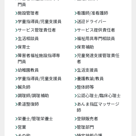
門員
施設管理者
看護師/准看護師
学童指導員/児童支援員
送迎ドライバー
サービス管理責任者
サービス提供責任者
生活相談員
福祉用具専門相談員
保育士
保育補助
障害者福祉施設指導専
児童発達支援管理責任
門員
者
幼稚園教員
生活支援員
学童指導員/児童支援員
養護教諭/教員
鍼灸師
整体師等
調理師/調理補助
公認心理士/臨床心理士
柔道整復師
あんま指圧マッサージ
師
栄養士/管理栄養士
登録販売者
営業
管理部門
その他
特定技能介護