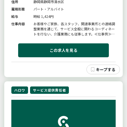
住所
静岡県静岡市清水区
雇用形態
パート・アルバイト
給与
時給 1,424円
仕事内容
お客様やご家族、各スタッフ、関連事業所との連絡調
整業務を通じて、サービス全般に関わるコーディネー
トを行ない、介護業務にも従事します。≪仕事例≫■
指定訪問介護の利用申込みに関わる調整■訪問介護計
画書の作成、説明、同意、交付■スタッフの業務実施
状況の把握や業務管理等≪業務の特長≫■お客様と密
この求人を見る
なコミュニケーションがとれ...
ハロワ
サービス提供責任者