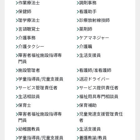
作業療法士
調剤事務
保健師
看護助手
理学療法士
診療放射線技師
言語聴覚士
薬剤師
介護事務
ケアマネジャー
介護タクシー
介護職
障害者福祉施設指導専
生活支援員
門員
施設管理者
看護師/准看護師
学童指導員/児童支援員
送迎ドライバー
サービス管理責任者
サービス提供責任者
生活相談員
福祉用具専門相談員
保育士
保育補助
障害者福祉施設指導専
児童発達支援管理責任
門員
者
幼稚園教員
生活支援員
学童指導員/児童支援員
養護教諭/教員