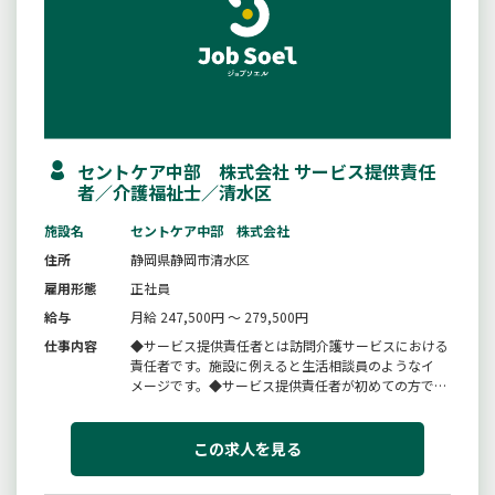
セントケア中部 株式会社 サービス提供責任
者／介護福祉士／清水区
施設名
セントケア中部 株式会社
住所
静岡県静岡市清水区
雇用形態
正社員
給与
月給 247,500円 ～ 279,500円
仕事内容
◆サービス提供責任者とは訪問介護サービスにおける
責任者です。施設に例えると生活相談員のようなイ
メージです。◆サービス提供責任者が初めての方でも
所長や先輩のサービス提供責任者や訪問介護担当部門
が育成指導いたします。◆制度の理解や多職種連携等
お仕事の幅が広がります。＊変更範囲：変更なし《面
この求人を見る
接前の説明会を営業所にて開催中！》