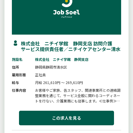
株式会社 ニチイ学館 静岡支店 訪問介護
サービス提供責任者／ニチイケアセンター清水
施設名
株式会社 ニチイ学館 静岡支店
住所
静岡県静岡市清水区
雇用形態
正社員
給与
月給 261,610円 ～ 269,610円
仕事内容
お客様やご家族、各スタッフ、関連事業所との連絡調
整業務を通じて、サービス全般に関わるコーディネー
トを行ない、介護業務にも従事します。≪仕事例≫■
指定訪問介護の利用申込みに関わる調整■訪問介護計
画書の作成、説明、同意、交付■スタッフの業務実施
状況の把握や業務管理等≪業務の特長≫■お客様と密
この求人を見る
なコミュニケーションがとれ...