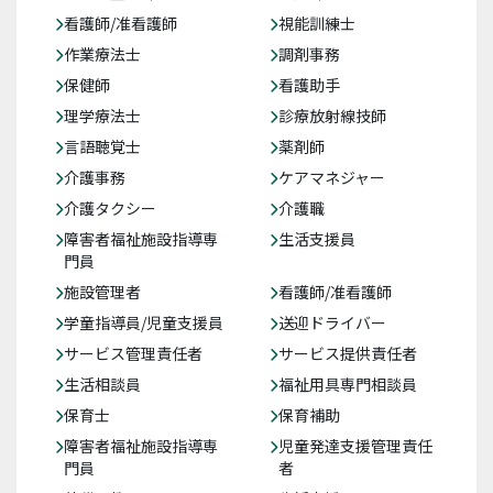
看護師/准看護師
視能訓練士
作業療法士
調剤事務
保健師
看護助手
理学療法士
診療放射線技師
言語聴覚士
薬剤師
介護事務
ケアマネジャー
介護タクシー
介護職
障害者福祉施設指導専
生活支援員
門員
施設管理者
看護師/准看護師
学童指導員/児童支援員
送迎ドライバー
サービス管理責任者
サービス提供責任者
生活相談員
福祉用具専門相談員
保育士
保育補助
障害者福祉施設指導専
児童発達支援管理責任
門員
者