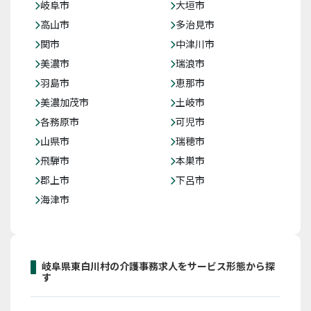
岐阜市
大垣市
高山市
多治見市
関市
中津川市
美濃市
瑞浪市
羽島市
恵那市
美濃加茂市
土岐市
各務原市
可児市
山県市
瑞穂市
飛騨市
本巣市
郡上市
下呂市
海津市
岐阜県東白川村の介護事務求人をサービス形態から探
す