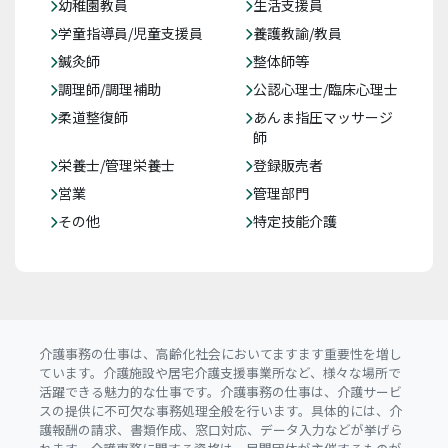
幼稚園教員
生活支援員
学童指導員/児童支援員
養護教諭/教員
鍼灸師
整体師等
調理師/調理補助
公認心理士/臨床心理士
柔道整復師
あんま指圧マッサージ
師
栄養士/管理栄養士
登録販売者
営業
管理部門
その他
特定技能介護
介護事務の仕事は、高齢化社会においてますます重要性を増し
ています。介護施設や居宅介護支援事業所など、様々な場所で
活躍できる魅力的な仕事です。介護事務の仕事は、介護サービ
スの提供に不可欠な事務処理全般を行います。具体的には、介
護報酬の請求、書類作成、窓口対応、データ入力などが挙げら