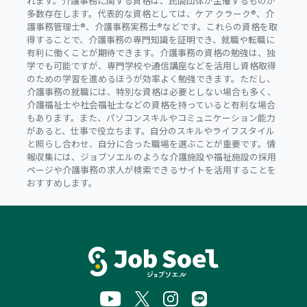
れます。介護事務に関する資格は、民間団体が主催するものが
多数存在します。代表的な資格としては、ケア クラーク®、介
護事務管理士®、介護事務実務士®などです。これらの資格を取
得することで、介護事務の専門知識を証明でき、就職や転職に
有利に働くことが期待できます。介護事務の資格の勉強は、独
学でも可能ですが、専門学校や通信講座などを活用し資格取得
のための学習を進めるほうが効率よく勉強できます。ただし、
介護事務の就職には、特別な資格は必要としない場合も多く、
介護福祉士や社会福祉士などの資格を持っていると有利な場合
もあります。また、パソコンスキルやコミュニケーション能力
があると、仕事で役立ちます。自分のスキルやライフスタイル
と照らし合わせ、自分に合った職場を選ぶことが重要です。情
報収集には、ジョブソエルのような介護施設や福祉施設の採用
ページや介護事務の求人が検索できるサイトを活用することを
おすすめします。