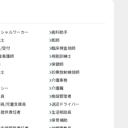
ーシャルワーカー
歯科助手
生士
医師
/受付
臨床検査技師
准看護師
視能訓練士
務
保健師
法士
診療放射線技師
介護事務
クシー
介護職
援員
施設管理者
員/児童支援員
送迎ドライバー
ス提供責任者
生活相談員
保育補助