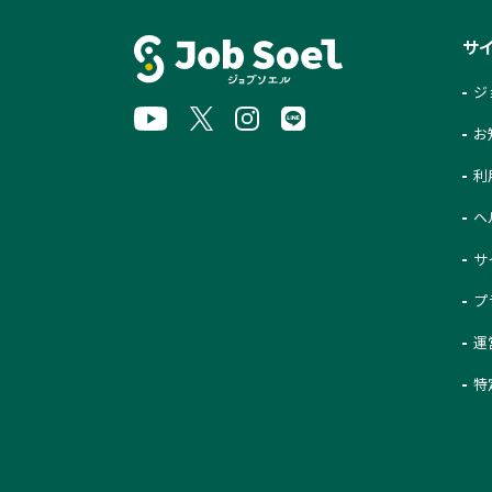
サ
ジ
お
利
ヘ
サ
プ
運
特