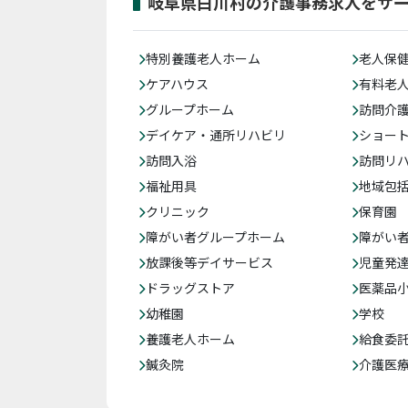
岐阜県白川村の介護事務求人をサ
特別養護老人ホーム
老人保
ケアハウス
有料老
グループホーム
訪問介
デイケア・通所リハビリ
ショー
訪問入浴
訪問リ
福祉用具
地域包
クリニック
保育園
障がい者グループホーム
障がい
放課後等デイサービス
児童発
ドラッグストア
医薬品
幼稚園
学校
養護老人ホーム
給食委
鍼灸院
介護医