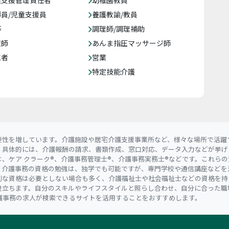
達支援管理責任者
幼稚園教員
員/児童支援員
養護教諭/教員
等
調理師/調理補助
復師
あんま指圧マッサージ師
売者
営業
特定技能介護
要性を増しています。介護施設や居宅介護支援事業所など、様々な場所で活躍
。具体的には、介護報酬の請求、書類作成、窓口対応、データ入力などが挙げ
、ケア クラーク®、介護事務管理士®、介護事務実務士®などです。これら
。介護事務の資格の勉強は、独学でも可能ですが、専門学校や通信講座などを
別な資格は必要としない場合も多く、介護福祉士や社会福祉士などの資格を持
役立ちます。自分のスキルやライフスタイルと照らし合わせ、自分に合った職
護事務の求人が検索できるサイトを活用することをおすすめします。