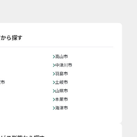
アから探す
高山市
中津川市
羽島市
茂市
土岐市
山県市
本巣市
海津市