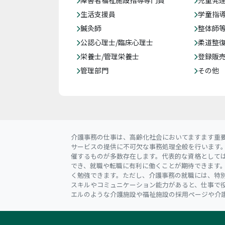
障害者福祉施設指導専門員
児童発
生活支援員
学童指導
鍼灸師
整体師
公認心理士/臨床心理士
柔道整
栄養士/管理栄養士
登録販
管理部門
その他
介護事務の仕事は、高齢化社会においてますます重
サービスの提供に不可欠な事務処理全般を行います
催するものが多数存在します。代表的な資格としては
でき、就職や転職に有利に働くことが期待できます
く勉強できます。ただし、介護事務の就職には、特
スキルやコミュニケーション能力があると、仕事で
エルのような介護施設や福祉施設の採用ページや介