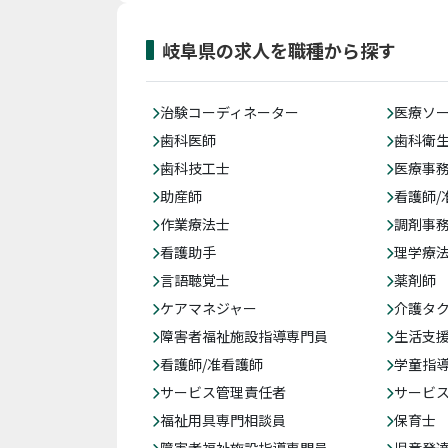
岐阜県の求人を職種から探す
治験コーディネーター
医療ソ
歯科医師
歯科衛
歯科技工士
医療事務
助産師
看護師/
作業療法士
調剤事
看護助手
理学療
言語聴覚士
薬剤師
ケアマネジャー
介護タ
障害者福祉施設指導専門員
生活支
看護師/准看護師
学童指導
サービス管理責任者
サービ
福祉用具専門相談員
保育士