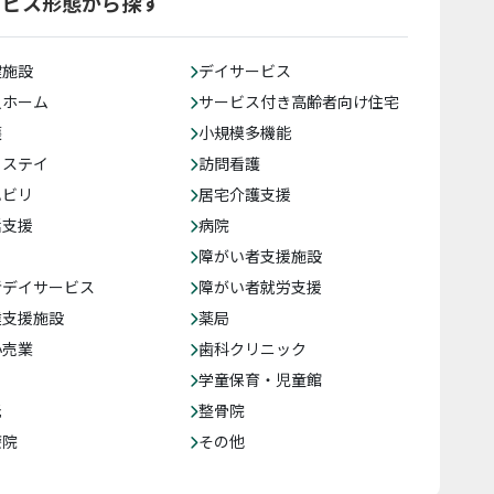
ービス形態から探す
健施設
デイサービス
人ホーム
サービス付き高齢者向け住宅
護
小規模多機能
トステイ
訪問看護
ハビリ
居宅介護支援
括支援
病院
障がい者支援施設
者デイサービス
障がい者就労支援
達支援施設
薬局
小売業
歯科クリニック
学童保育・児童館
託
整骨院
療院
その他