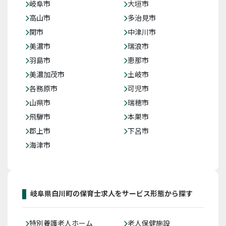
岐阜市
大垣市
高山市
多治見市
関市
中津川市
美濃市
瑞浪市
羽島市
恵那市
美濃加茂市
土岐市
各務原市
可児市
山県市
瑞穂市
飛騨市
本巣市
郡上市
下呂市
海津市
岐阜県白川町の保育士求人をサービス形態から探す
特別養護老人ホーム
老人保健施設