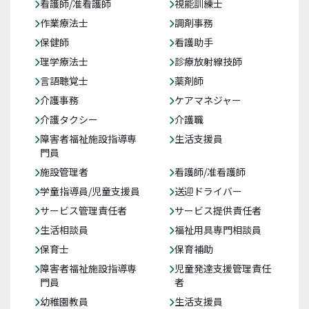
看護師/准看護師
視能訓練士
作業療法士
調剤事務
保健師
看護助手
理学療法士
診療放射線技師
言語聴覚士
薬剤師
介護事務
ケアマネジャー
介護タクシー
介護職
障害者福祉施設指導専
生活支援員
門員
施設管理者
看護師/准看護師
学童指導員/児童支援員
送迎ドライバー
サービス管理責任者
サービス提供責任者
生活相談員
福祉用具専門相談員
保育士
保育補助
障害者福祉施設指導専
児童発達支援管理責任
門員
者
幼稚園教員
生活支援員