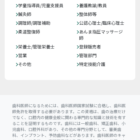
学童指導員/児童支援員
養護教諭/教員
鍼灸師
整体師等
調理師/調理補助
公認心理士/臨床心理士
柔道整復師
あんま指圧マッサージ
師
栄養士/管理栄養士
登録販売者
営業
管理部門
その他
特定技能介護
歯科医師になるためには、歯科医師国家試験に合格し、歯科医
師免許を取得する必要があります。この資格は、歯の治療だけ
でなく、口腔内の健康全般に関わる専門的な知識と技術を有す
ることを証明するものです。歯科には一般歯科、矯正歯科、小
児歯科、口腔外科があり、その他の専門分野として、審美歯
科、インプラント、予防歯科などがあります。歯科医師のキャ