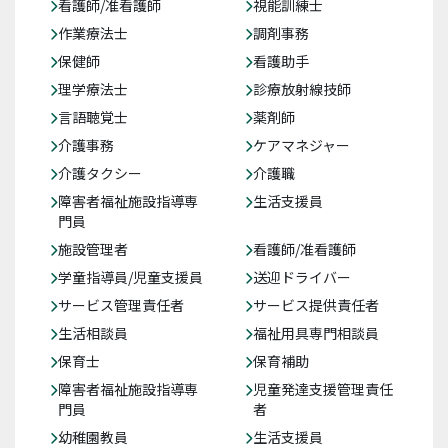
看護師/准看護師
視能訓練士
作業療法士
調剤事務
保健師
看護助手
理学療法士
診療放射線技師
言語聴覚士
薬剤師
介護事務
ケアマネジャー
介護タクシー
介護職
障害者福祉施設指導専
生活支援員
門員
施設管理者
看護師/准看護師
学童指導員/児童支援員
送迎ドライバー
サービス管理責任者
サービス提供責任者
生活相談員
福祉用具専門相談員
保育士
保育補助
障害者福祉施設指導専
児童発達支援管理責任
門員
者
幼稚園教員
生活支援員