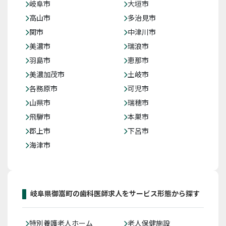
岐阜市
大垣市
高山市
多治見市
関市
中津川市
美濃市
瑞浪市
羽島市
恵那市
美濃加茂市
土岐市
各務原市
可児市
山県市
瑞穂市
飛騨市
本巣市
郡上市
下呂市
海津市
岐阜県御嵩町の歯科医師求人をサービス形態から探す
特別養護老人ホーム
老人保健施設