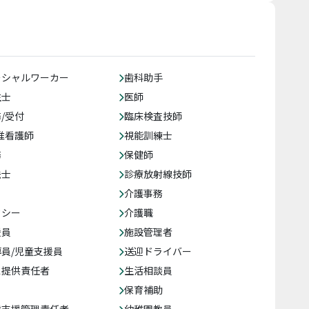
ーシャルワーカー
歯科助手
生士
医師
/受付
臨床検査技師
准看護師
視能訓練士
務
保健師
法士
診療放射線技師
介護事務
クシー
介護職
援員
施設管理者
員/児童支援員
送迎ドライバー
ス提供責任者
生活相談員
保育補助