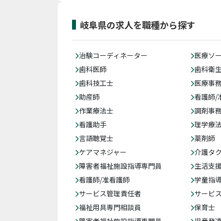
岐阜県の求人を職種から探す
治験コーディネーター
医療ソ
歯科医師
歯科衛
歯科技工士
医療事務
助産師
看護師/
作業療法士
調剤事
看護助手
理学療
言語聴覚士
薬剤師
ケアマネジャー
介護タ
障害者福祉施設指導専門員
生活支
看護師/准看護師
学童指導
サービス管理責任者
サービ
福祉用具専門相談員
保育士