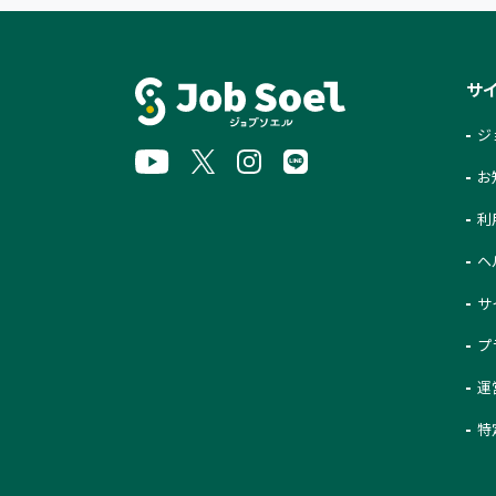
サ
ジ
お
利
ヘ
サ
プ
運
特