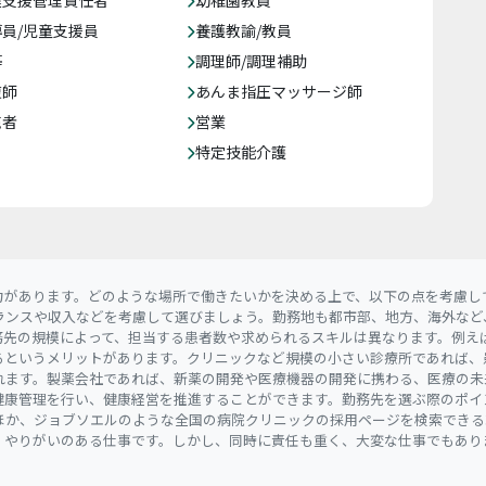
達支援管理責任者
幼稚園教員
員/児童支援員
養護教諭/教員
等
調理師/調理補助
復師
あんま指圧マッサージ師
売者
営業
特定技能介護
力があります。どのような場所で働きたいかを決める上で、以下の点を考慮し
ランスや収入などを考慮して選びましょう。勤務地も都市部、地方、海外など
務先の規模によって、担当する患者数や求められるスキルは異なります。例え
るというメリットがあります。クリニックなど規模の小さい診療所であれば、
れます。製薬会社であれば、新薬の開発や医療機器の開発に携わる、医療の未
健康管理を行い、健康経営を推進することができます。勤務先を選ぶ際のポイ
ほか、ジョブソエルのような全国の病院クリニックの採用ページを検索できる
、やりがいのある仕事です。しかし、同時に責任も重く、大変な仕事でもあり