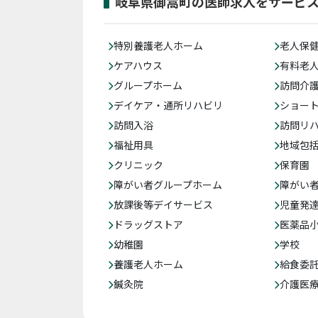
岐阜県御嵩町の医師求人をサービ
特別養護老人ホーム
老人保
ケアハウス
有料老
グループホーム
訪問介
デイケア・通所リハビリ
ショー
訪問入浴
訪問リ
福祉用具
地域包
クリニック
保育園
障がい者グループホーム
障がい
放課後等デイサービス
児童発
ドラッグストア
医薬品
幼稚園
学校
養護老人ホーム
給食委
鍼灸院
介護医