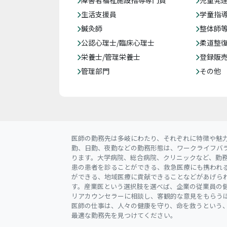
障害者福祉施設指導専門員
児童発
生活支援員
学童指導
鍼灸師
整体師
公認心理士/臨床心理士
柔道整
栄養士/管理栄養士
登録販
管理部門
その他
医師の勤務先は多岐にわたり、それぞれに特徴や魅
勤、日勤、夜勤などの勤務形態は、ワークライフバ
ります。大学病院、総合病院、クリニックなど、勤
患の患者を診ることができる、救急医療にも携われ
ができる、地域医療に貢献できることなどがあげら
す。産業医という選択肢を選べば、企業の従業員の
リアカウンセラーに相談し、客観的な意見をもらう
医師の仕事は、人々の健康を守り、命を救うという
最適な勤務先を見つけてください。