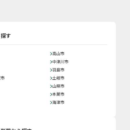
ら探す
高山市
中津川市
羽島市
茂市
土岐市
山県市
本巣市
海津市