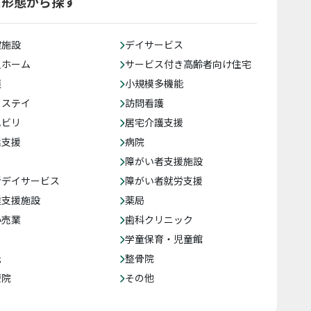
ス形態から探す
健施設
デイサービス
人ホーム
サービス付き高齢者向け住宅
護
小規模多機能
トステイ
訪問看護
ハビリ
居宅介護支援
括支援
病院
障がい者支援施設
者デイサービス
障がい者就労支援
達支援施設
薬局
小売業
歯科クリニック
学童保育・児童館
託
整骨院
療院
その他