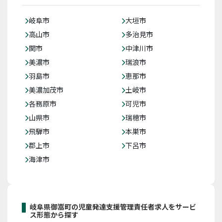
岐阜市
大垣市
高山市
多治見市
関市
中津川市
美濃市
瑞浪市
羽島市
恵那市
美濃加茂市
土岐市
各務原市
可児市
山県市
瑞穂市
飛騨市
本巣市
郡上市
下呂市
海津市
岐阜県御嵩町の児童発達支援管理責任者求人をサービ
ス形態から探す