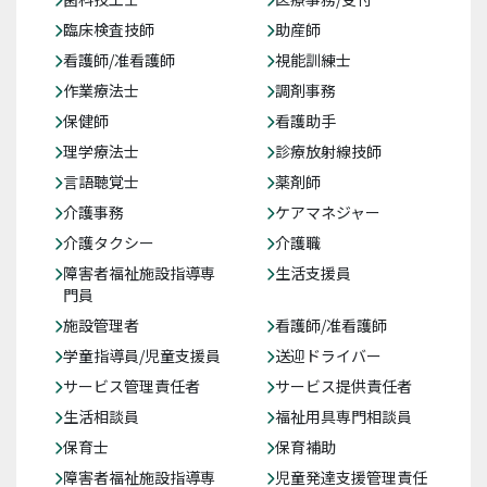
臨床検査技師
助産師
看護師/准看護師
視能訓練士
作業療法士
調剤事務
保健師
看護助手
理学療法士
診療放射線技師
言語聴覚士
薬剤師
介護事務
ケアマネジャー
介護タクシー
介護職
障害者福祉施設指導専
生活支援員
門員
施設管理者
看護師/准看護師
学童指導員/児童支援員
送迎ドライバー
サービス管理責任者
サービス提供責任者
生活相談員
福祉用具専門相談員
保育士
保育補助
障害者福祉施設指導専
児童発達支援管理責任