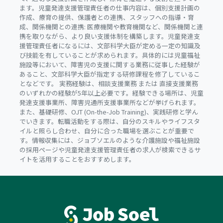
ます。児童発達支援管理責任者の仕事内容は、個別支援計画の
作成、療育の提供、保護者との連携、スタッフへの指導・育
成、関係機関との連携: 医療機関や教育機関など、関係機関と連
携を取りながら、より良い支援体制を構築します。児童発達支
援管理責任者になるには、文部科学大臣が定める一定の知識及
び技能を有していることが求められます。具体的には児童福祉
施設等において、障害児の支援に関する業務に従事した経験が
あること、文部科学大臣が指定する研修課程を修了しているこ
となどです。 実務経験は、相談支援業務 または 直接支援業務
のいずれかの経験が5年以上必要です。経験できる場所は、児童
発達支援事業所、障害児通所支援事業所などが挙げられます。
また、基礎研修、OJT (On-the-Job Training)、実践研修と学ん
でいきます。転職活動をする際は、自分のスキルやライフスタ
イルと照らし合わせ、自分に合った職場を選ぶことが重要で
す。情報収集には、ジョブソエルのような介護施設や福祉施設
の採用ページや児童発達支援管理責任者の求人が検索できるサ
イトを活用することをおすすめします。