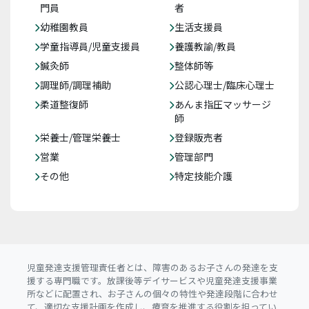
門員
者
幼稚園教員
生活支援員
学童指導員/児童支援員
養護教諭/教員
鍼灸師
整体師等
調理師/調理補助
公認心理士/臨床心理士
柔道整復師
あんま指圧マッサージ
師
栄養士/管理栄養士
登録販売者
営業
管理部門
その他
特定技能介護
児童発達支援管理責任者とは、障害のあるお子さんの発達を支
援する専門職です。放課後等デイサービスや児童発達支援事業
所などに配置され、お子さんの個々の特性や発達段階に合わせ
て、適切な支援計画を作成し、療育を推進する役割を担ってい