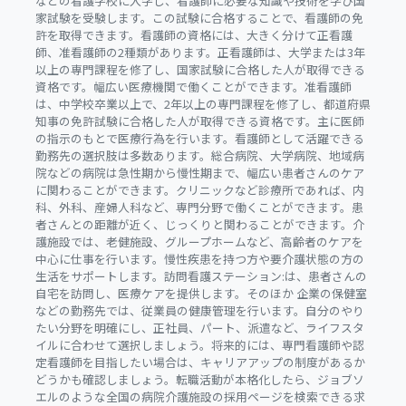
などの看護学校に入学し、看護師に必要な知識や技術を学び国
家試験を受験します。この試験に合格することで、看護師の免
許を取得できます。看護師の資格には、大きく分けて正看護
師、准看護師の2種類があります。正看護師は、大学または3年
以上の専門課程を修了し、国家試験に合格した人が取得できる
資格です。幅広い医療機関で働くことができます。准看護師
は、中学校卒業以上で、2年以上の専門課程を修了し、都道府県
知事の免許試験に合格した人が取得できる資格です。主に医師
の指示のもとで医療行為を行います。看護師として活躍できる
勤務先の選択肢は多数あります。総合病院、大学病院、地域病
院などの病院は急性期から慢性期まで、幅広い患者さんのケア
に関わることができます。クリニックなど診療所であれば、内
科、外科、産婦人科など、専門分野で働くことができます。患
者さんとの距離が近く、じっくりと関わることができます。介
護施設では、老健施設、グループホームなど、高齢者のケアを
中心に仕事を行います。慢性疾患を持つ方や要介護状態の方の
生活をサポートします。訪問看護ステーション:は、患者さんの
自宅を訪問し、医療ケアを提供します。そのほか 企業の保健室
などの勤務先では、従業員の健康管理を行います。自分のやり
たい分野を明確にし、正社員、パート、派遣など、ライフスタ
イルに合わせて選択しましょう。将来的には、専門看護師や認
定看護師を目指したい場合は、キャリアアップの制度があるか
どうかも確認しましょう。転職活動が本格化したら、ジョブソ
エルのような全国の病院介護施設の採用ページを検索できる求