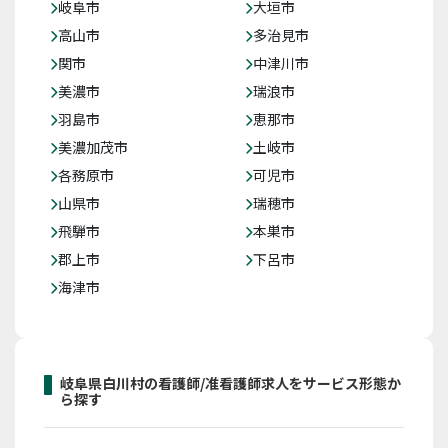
岐阜市
大垣市
高山市
多治見市
関市
中津川市
美濃市
瑞浪市
羽島市
恵那市
美濃加茂市
土岐市
各務原市
可児市
山県市
瑞穂市
飛騨市
本巣市
郡上市
下呂市
海津市
岐阜県白川村の看護師/准看護師求人をサービス形態か
ら探す