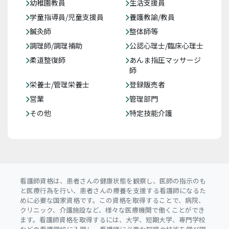
幼稚園教員
生活支援員
学童指導員/児童支援員
養護教諭/教員
鍼灸師
整体師等
調理師/調理補助
公認心理士/臨床心理士
柔道整復師
あんま指圧マッサージ
師
栄養士/管理栄養士
登録販売者
営業
管理部門
その他
特定技能介護
看護師資格は、患者さんの健康状態を観察し、医師の指示のも
と医療行為を行い、患者さんの療養を支援する看護師になるた
めに必要な国家資格です。この資格を取得することで、病院、
クリニック、介護施設など、様々な医療機関で働くことができ
ます。看護師資格を取得するには、大学、短期大学、専門学校