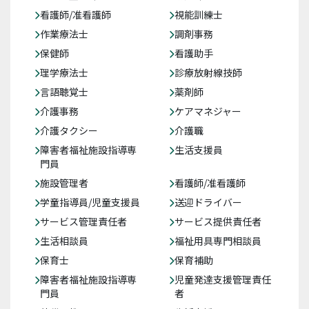
看護師/准看護師
視能訓練士
作業療法士
調剤事務
保健師
看護助手
理学療法士
診療放射線技師
言語聴覚士
薬剤師
介護事務
ケアマネジャー
介護タクシー
介護職
障害者福祉施設指導専
生活支援員
門員
施設管理者
看護師/准看護師
学童指導員/児童支援員
送迎ドライバー
サービス管理責任者
サービス提供責任者
生活相談員
福祉用具専門相談員
保育士
保育補助
障害者福祉施設指導専
児童発達支援管理責任
門員
者