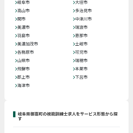
岐阜市
大垣市
高山市
多治見市
関市
中津川市
美濃市
瑞浪市
羽島市
恵那市
美濃加茂市
土岐市
各務原市
可児市
山県市
瑞穂市
飛騨市
本巣市
郡上市
下呂市
海津市
岐阜県御嵩町の視能訓練士求人をサービス形態から探
す