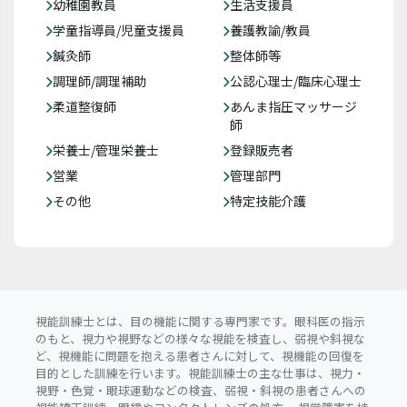
幼稚園教員
生活支援員
学童指導員/児童支援員
養護教諭/教員
鍼灸師
整体師等
調理師/調理補助
公認心理士/臨床心理士
柔道整復師
あんま指圧マッサージ
師
栄養士/管理栄養士
登録販売者
営業
管理部門
その他
特定技能介護
視能訓練士とは、目の機能に関する専門家です。眼科医の指示
のもと、視力や視野などの様々な視能を検査し、弱視や斜視な
ど、視機能に問題を抱える患者さんに対して、視機能の回復を
目的とした訓練を行います。視能訓練士の主な仕事は、視力・
視野・色覚・眼球運動などの検査、弱視・斜視の患者さんへの