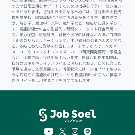
視能矯正訓練、眼鏡やコンタクトレンズの処方、 視覚障害を持
つ方の日常生活をサポートするための指導を行うロービジョン
ケアがあります。視能訓練士になるためには、視能訓練士養成
校を卒業し、国家試験に合格する必要があります。養成校で
は、解剖学、生理学、光学、視能学など、幅広い知識を学びま
す。視能訓練士の主な勤務先は眼科クリニックや総合病院で
す。視力検査、眼鏡処方、斜視や弱視の訓練などのほか白内障
手術後のリハビリテーションや、小児眼科の患者さんのケアな
ど、多岐にわたる業務を担当します。そのほかでは、メガネ
メーカーやコンタクトレンズメーカーの研究開発部門、眼鏡店
など、企業で働く視能訓練士もいます。転職活動をする際は、
自分のスキルやライフスタイルと照らし合わせ、自分に合った
職場を選ぶことが重要です。情報収集には、ジョブソエルのよ
うな病院や介護施設の採用ページや視能訓練士の求人が検索で
きるサイトを活用することをおすすめします。