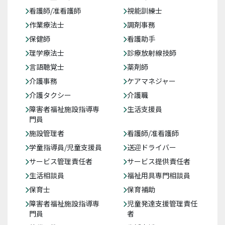
看護師/准看護師
視能訓練士
作業療法士
調剤事務
保健師
看護助手
理学療法士
診療放射線技師
言語聴覚士
薬剤師
介護事務
ケアマネジャー
介護タクシー
介護職
障害者福祉施設指導専
生活支援員
門員
施設管理者
看護師/准看護師
学童指導員/児童支援員
送迎ドライバー
サービス管理責任者
サービス提供責任者
生活相談員
福祉用具専門相談員
保育士
保育補助
障害者福祉施設指導専
児童発達支援管理責任
門員
者