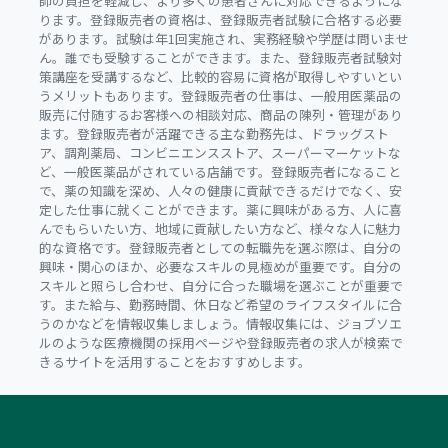
師の負担を軽減し、より多くの患者さんに対応できるようにな
ります。登録販売者の資格は、登録販売者試験に合格する必要
があります。試験は年1回実施され、実務経験や学歴は問いませ
ん。誰でも受験することができます。また、登録販売者試験対
策講座を受講するなど、比較的容易に資格が取得しやすいとい
うメリットもあります。登録販売者の仕事は、一般用医薬品の
販売に付随するお客様への相談対応、商品の陳列・管理があり
ます。登録販売者が活躍できる主な勤務先は、ドラッグスト
ア、調剤薬局、コンビニエンスストア、スーパーマーケットな
ど、一般医薬品がされている店舗です。登録販売者になること
で、薬の知識を深め、人々の健康に貢献できるだけでなく、安
定した仕事に就くことができます。薬に興味がある方、人に喜
んでもらいたい方、地域に貢献したい方など、様々な人に魅力
的な資格です。登録販売者としての転職先を選ぶ際は、自分の
興味・関心のほか、必要なスキルの見極めが重要です。自分の
スキルと照らし合わせ、自分に合った職場を選ぶことが重要で
す。また給与、勤務時間、休日など希望のライフスタイルに合
うのかなどを情報収集しましょう。情報収集には、ジョブソエ
ルのような医療機関の採用ページや登録販売者の求人が検索で
きるサイトを活用することをおすすめします。