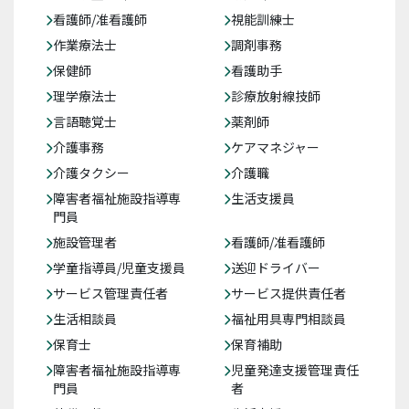
看護師/准看護師
視能訓練士
作業療法士
調剤事務
保健師
看護助手
理学療法士
診療放射線技師
言語聴覚士
薬剤師
介護事務
ケアマネジャー
介護タクシー
介護職
障害者福祉施設指導専
生活支援員
門員
施設管理者
看護師/准看護師
学童指導員/児童支援員
送迎ドライバー
サービス管理責任者
サービス提供責任者
生活相談員
福祉用具専門相談員
保育士
保育補助
障害者福祉施設指導専
児童発達支援管理責任
門員
者