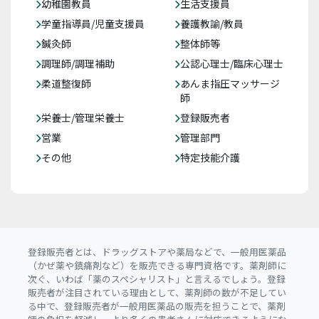
幼稚園教員
生活支援員
学童指導員/児童支援員
養護教諭/教員
鍼灸師
整体師等
調理師/調理補助
公認心理士/臨床心理士
柔道整復師
あんま指圧マッサージ
師
栄養士/管理栄養士
登録販売者
営業
管理部門
その他
特定技能介護
登録販売者とは、ドラッグストアや薬局などで、一般用医薬品
（かぜ薬や鎮痛剤など）を販売できる専門資格です。薬剤師に
次ぐ、いわば「薬のスペシャリスト」と言えるでしょう。登録
販売者が注目されている理由として、薬剤師の数が不足してい
る中で、登録販売者が一般用医薬品の販売を担うことで、薬剤