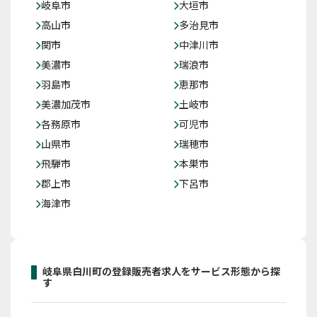
岐阜市
大垣市
高山市
多治見市
関市
中津川市
美濃市
瑞浪市
羽島市
恵那市
美濃加茂市
土岐市
各務原市
可児市
山県市
瑞穂市
飛騨市
本巣市
郡上市
下呂市
海津市
岐阜県白川町の登録販売者求人をサービス形態から探
す