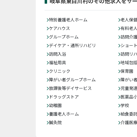
岐阜県東白川村のその他求人をサ
特別養護老人ホーム
老人保
ケアハウス
有料老
グループホーム
訪問介
デイケア・通所リハビリ
ショー
訪問入浴
訪問リ
福祉用具
地域包
クリニック
保育園
障がい者グループホーム
障がい
放課後等デイサービス
児童発
ドラッグストア
医薬品
幼稚園
学校
養護老人ホーム
給食委
鍼灸院
介護医