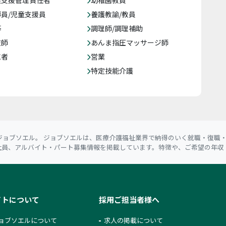
達支援管理責任者
幼稚園教員
員/児童支援員
養護教諭/教員
等
調理師/調理補助
復師
あんま指圧マッサージ師
売者
営業
特定技能介護
ョブソエル。 ジョブソエルは、医療介護福祉業界で納得のいく就職・復職・
社員、アルバイト・パート募集情報を掲載しています。特徴や、ご希望の年収
イトについて
採用ご担当者様へ
ョブソエルについて
求人の掲載について