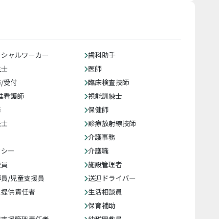
ーシャルワーカー
歯科助手
生士
医師
/受付
臨床検査技師
准看護師
視能訓練士
務
保健師
法士
診療放射線技師
介護事務
クシー
介護職
援員
施設管理者
員/児童支援員
送迎ドライバー
ス提供責任者
生活相談員
保育補助