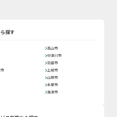
から探す
高山市
中津川市
羽島市
茂市
土岐市
山県市
本巣市
海津市