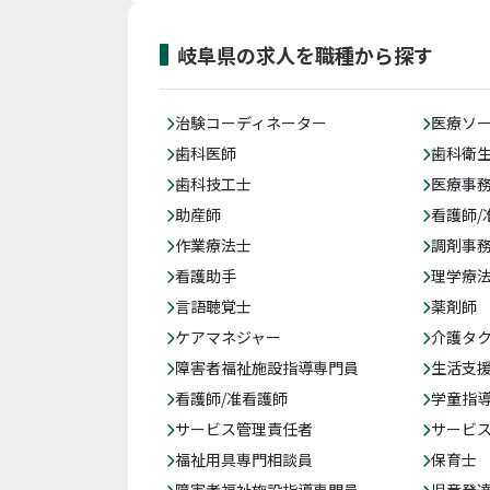
岐阜県の求人を職種から探す
治験コーディネーター
医療ソ
歯科医師
歯科衛
歯科技工士
医療事務
助産師
看護師/
作業療法士
調剤事
看護助手
理学療
言語聴覚士
薬剤師
ケアマネジャー
介護タ
障害者福祉施設指導専門員
生活支
看護師/准看護師
学童指導
サービス管理責任者
サービ
福祉用具専門相談員
保育士