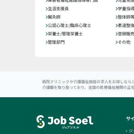
障害者福祉施設指導専門員
児童発
生活支援員
学童指導
鍼灸師
整体師
公認心理士/臨床心理士
柔道整
栄養士/管理栄養士
登録販
管理部門
その他
病院クリニックや介護福祉施設の求人をお探しならジ
介護職を取り扱っており、全国の医療福祉機関の正
サ
ジ