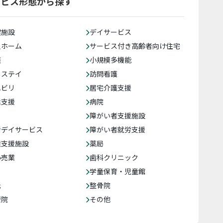
ービス形態から探す
健施設
デイサービス
人ホーム
サービス付き高齢者向け住宅
護
小規模多機能
トステイ
訪問看護
ハビリ
居宅介護支援
括支援
病院
障がい者支援施設
者デイサービス
障がい者就労支援
達支援施設
薬局
小売業
歯科クリニック
学童保育・児童館
託
整骨院
療院
その他