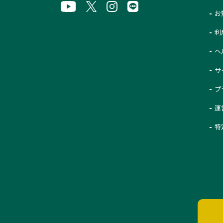
お
利
ヘ
サ
プ
運
特