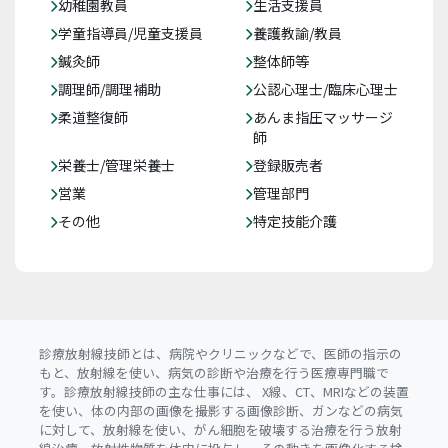
幼稚園教員
生活支援員
学童指導員/児童支援員
養護教諭/教員
鍼灸師
整体師等
調理師/調理補助
公認心理士/臨床心理士
柔道整復師
あんま指圧マッサージ
師
栄養士/管理栄養士
登録販売者
営業
管理部門
その他
特定技能介護
診療放射線技師とは、病院やクリニックなどで、医師の指示の
もと、放射線を使い、病気の診断や治療を行う医療専門職で
す。診療放射線技師の主な仕事には、 X線、CT、MRIなどの装置
を使い、体の内部の画像を撮影する画像診断、ガンなどの病気
に対して、放射線を使い、がん細胞を破壊する治療を行う放射