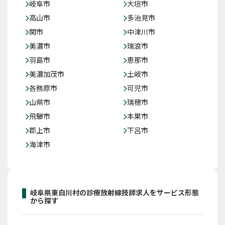
岐阜市
大垣市
高山市
多治見市
関市
中津川市
美濃市
瑞浪市
羽島市
恵那市
美濃加茂市
土岐市
各務原市
可児市
山県市
瑞穂市
飛騨市
本巣市
郡上市
下呂市
海津市
岐阜県東白川村の診療放射線技師求人をサービス形態
から探す