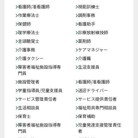
看護師/准看護師
視能訓練士
作業療法士
調剤事務
保健師
看護助手
理学療法士
診療放射線技師
言語聴覚士
薬剤師
介護事務
ケアマネジャー
介護タクシー
介護職
障害者福祉施設指導専
生活支援員
門員
施設管理者
看護師/准看護師
学童指導員/児童支援員
送迎ドライバー
サービス管理責任者
サービス提供責任者
生活相談員
福祉用具専門相談員
保育士
保育補助
障害者福祉施設指導専
児童発達支援管理責任
門員
者