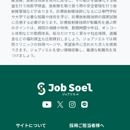
線治療、放射性物質を体内に投与し、その動きを画像化する検
査を行う核医学検査、放射線を取り扱う際の安全管理を行う放
射線管理などがあります。診療放射線技師になるには専門学校
や大学で必要な知識や技術を学び、診療放射線技師の国家試験
に合格する必要があります。診療放射線技師が転職先を選ぶ際
のポイントは、病院の規模や特徴、勤務時間や休日、オンコー
ル体制などの勤務体系、給与だけでなく賞与や社会保険、退職
金などの福利厚生も比較検討しましょう。ジョブソエルでは病
院クリニックの採用ページや、希望条件に合わせた求人を検索
できます。ジョブソエルを使い情報収集し、最適な転職先を見
つけましょう。
サイトについて
採用ご担当者様へ