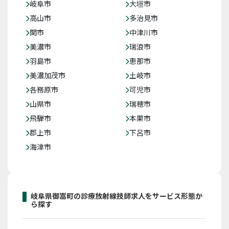
岐阜市
大垣市
高山市
多治見市
関市
中津川市
美濃市
瑞浪市
羽島市
恵那市
美濃加茂市
土岐市
各務原市
可児市
山県市
瑞穂市
飛騨市
本巣市
郡上市
下呂市
海津市
岐阜県御嵩町の診療放射線技師求人をサービス形態か
ら探す