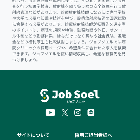
線治療、放射性物質を体内に投与し、その動きを画像化する検
査を行う核医学検査、放射線を取り扱う際の安全管理を行う放
射線管理などがあります。診療放射線技師になるには専門学校
や大学で必要な知識や技術を学び、診療放射線技師の国家試験
に合格する必要があります。診療放射線技師が転職先を選ぶ際
のポイントは、病院の規模や特徴、勤務時間や休日、オンコー
ル体制などの勤務体系、給与だけでなく賞与や社会保険、退職
金などの福利厚生も比較検討しましょう。ジョブソエルでは病
院クリニックの採用ページや、希望条件に合わせた求人を検索
できます。ジョブソエルを使い情報収集し、最適な転職先を見
つけましょう。
サイトについて
採用ご担当者様へ