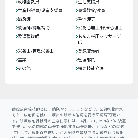
幼稚園教員
生活支援員
学童指導員/児童支援員
養護教諭/教員
鍼灸師
整体師等
調理師/調理補助
公認心理士/臨床心理士
柔道整復師
あんま指圧マッサージ
師
栄養士/管理栄養士
登録販売者
営業
管理部門
その他
特定技能介護
診療放射線技師とは、病院やクリニックなどで、医師の指示の
もと、放射線を使い、病気の診断や治療を行う医療専門職で
す。診療放射線技師の主な仕事には、 X線、CT、MRIなどの装置
を使い、体の内部の画像を撮影する画像診断、ガンなどの病気
に対して、放射線を使い、がん細胞を破壊する治療を行う放射