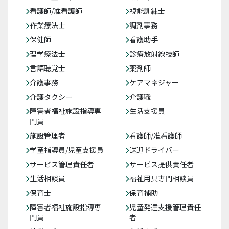
看護師/准看護師
視能訓練士
作業療法士
調剤事務
保健師
看護助手
理学療法士
診療放射線技師
言語聴覚士
薬剤師
介護事務
ケアマネジャー
介護タクシー
介護職
障害者福祉施設指導専
生活支援員
門員
施設管理者
看護師/准看護師
学童指導員/児童支援員
送迎ドライバー
サービス管理責任者
サービス提供責任者
生活相談員
福祉用具専門相談員
保育士
保育補助
障害者福祉施設指導専
児童発達支援管理責任
門員
者