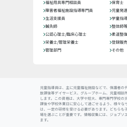
福祉用具専門相談員
保育士
障害者福祉施設指導専門員
児童発
生活支援員
学童指導
鍼灸師
整体師
公認心理士/臨床心理士
柔道整
栄養士/管理栄養士
登録販
管理部門
その他
児童指導員は、主に児童福祉施設などで、保護者の
放課後等デイサービス、グループホーム、児童相談
します。この資格は、大学や短大、専門専門学校の
課後や学校休業日に安心して過ごせるよう、様々な
は、一定の研修を受ける必要があります。どちらも
場を選ぶことが重要です。情報収集には、ジョブソ
ます。