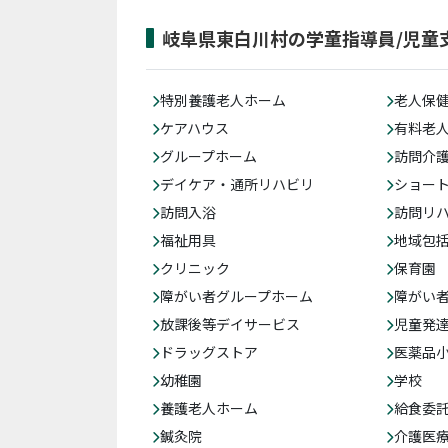
岐阜県東白川村の学童指導員/児童
特別養護老人ホーム
老人保
ケアハウス
有料老
グループホーム
訪問介
デイケア・通所リハビリ
ショー
訪問入浴
訪問リ
福祉用具
地域包
クリニック
保育園
障がい者グループホーム
障がい
放課後等デイサービス
児童発
ドラッグストア
医薬品
幼稚園
学校
養護老人ホーム
給食委
鍼灸院
介護医