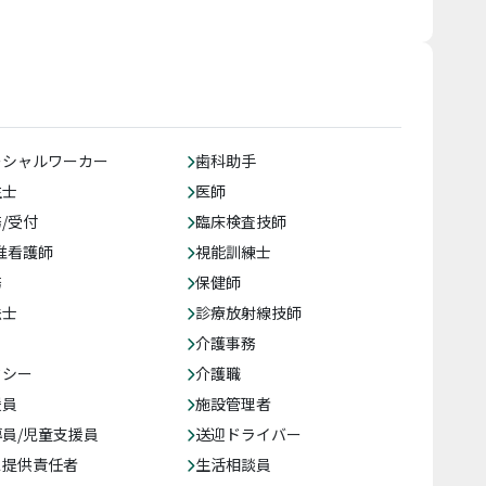
ーシャルワーカー
歯科助手
生士
医師
/受付
臨床検査技師
准看護師
視能訓練士
務
保健師
法士
診療放射線技師
介護事務
クシー
介護職
援員
施設管理者
員/児童支援員
送迎ドライバー
ス提供責任者
生活相談員