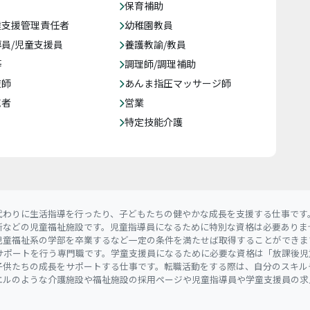
保育補助
達支援管理責任者
幼稚園教員
員/児童支援員
養護教諭/教員
等
調理師/調理補助
復師
あんま指圧マッサージ師
売者
営業
特定技能介護
代わりに生活指導を行ったり、子どもたちの健やかな成長を支援する仕事です
所などの児童福祉施設です。児童指導員になるために特別な資格は必要ありま
児童福祉系の学部を卒業するなど一定の条件を満たせば取得することができま
サポートを行う専門職です。学童支援員になるために必要な資格は「放課後児
子供たちの成長をサポートする仕事です。転職活動をする際は、自分のスキル
エルのような介護施設や福祉施設の採用ページや児童指導員や学童支援員の求