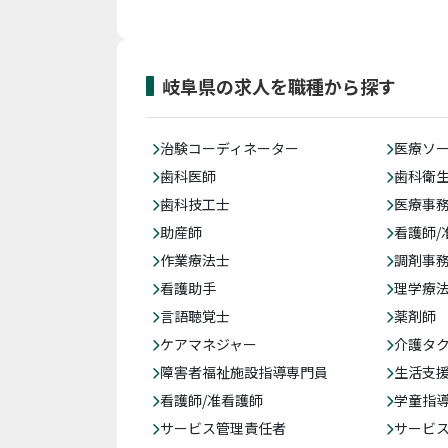
岐阜県の求人を職種から探す
治験コーディネーター
医療ソ
歯科医師
歯科衛
歯科技工士
医療事務
助産師
看護師/
作業療法士
調剤事
看護助手
理学療
言語聴覚士
薬剤師
ケアマネジャー
介護タ
障害者福祉施設指導専門員
生活支
看護師/准看護師
学童指導
サービス管理責任者
サービ