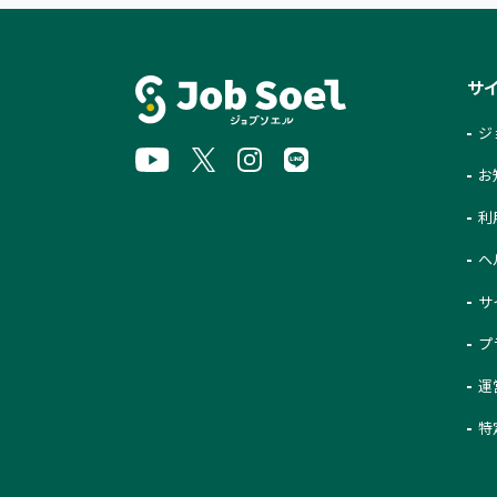
サ
ジ
お
利
ヘ
サ
プ
運
特