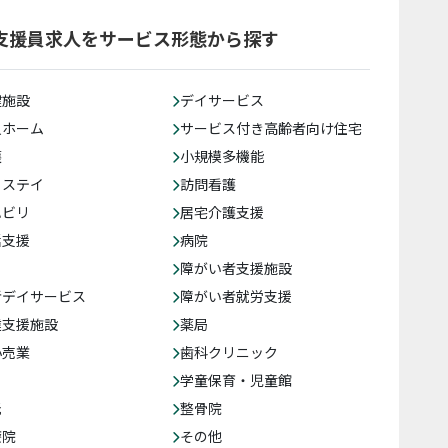
支援員求人をサービス形態から探す
健施設
デイサービス
人ホーム
サービス付き高齢者向け住宅
護
小規模多機能
トステイ
訪問看護
ハビリ
居宅介護支援
括支援
病院
障がい者支援施設
者デイサービス
障がい者就労支援
達支援施設
薬局
小売業
歯科クリニック
学童保育・児童館
託
整骨院
療院
その他