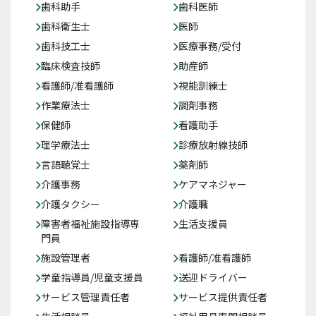
歯科助手
歯科医師
歯科衛生士
医師
歯科技工士
医療事務/受付
臨床検査技師
助産師
看護師/准看護師
視能訓練士
作業療法士
調剤事務
保健師
看護助手
理学療法士
診療放射線技師
言語聴覚士
薬剤師
介護事務
ケアマネジャー
介護タクシー
介護職
障害者福祉施設指導専
生活支援員
門員
施設管理者
看護師/准看護師
学童指導員/児童支援員
送迎ドライバー
サービス管理責任者
サービス提供責任者