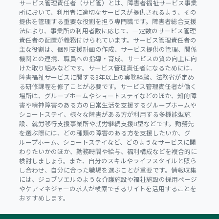
サービス管理責任者（サビ管）とは、障害者福祉サービス事業
所において、利用者に適切なサービスが提供されるよう、その
提供を管理する重要な役割を担う専門職です。障害者総合支援
法により、事業所の利用者数に応じて、一定数のサービス管理
責任者の配置が義務付けられています。サービス管理責任者の
主な役割は、個別支援計画の作成、サービス提供の管理、関係
機関との連携、職員への指導・育成、サービスの質の向上に向
けた取り組みなどです。サービス管理責任者になるためには、
障害福祉サービスに関する3年以上の実務経験、法務省が定め
る研修課程を修了ことが必要です。サービス管理責任者が働く
場所は、グループホームやショートステイなどのほか、知的障
害や精神障害のある方の日常生活を支援するグループホームや
ショートステイ、様々な障害がある方が利用する多機能型施
設、就労移行支援事業所や就労継続支援B型などです。勤務先
を選ぶ際には、どの種類の障害のある方を支援したいか、グ
ループホーム、ショートステイなど、どのようなサービスに関
わりたいかのほか、勤務時間や給与、福利構成などを複合的に
検討しましょう。また、自分のスキルやライフスタイルと照ら
し合わせ、自分に合った職場を選ぶことが重要です。情報収集
には、ジョブソエルのような介護施設や福祉施設の採用ページ
やケアマネジャーの求人が検索できるサイトを活用することを
おすすめします。