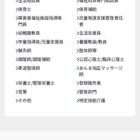
生活相談員
福祉用具専門相談員
保育士
保育補助
障害者福祉施設指導専
児童発達支援管理責任
門員
者
幼稚園教員
生活支援員
学童指導員/児童支援員
養護教諭/教員
鍼灸師
整体師等
調理師/調理補助
公認心理士/臨床心理士
柔道整復師
あんま指圧マッサージ
師
栄養士/管理栄養士
登録販売者
営業
管理部門
その他
特定技能介護