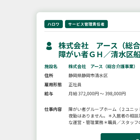
ハロワ
サービス管理責任者
株式会社 アース（総合
障がい者ＧＨ／清水区
施設名
株式会社 アース（総合介護事業）
住所
静岡県静岡市清水区
雇用形態
正社員
給与
月給 372,000円 ～ 398,000円
仕事内容
障がい者グループホーム（２ユニッ
夜勤はありません。＊入居者の相談
な運営・管理業務＊職員／スタッフ
業者などとの連携・調整上司のマネジ