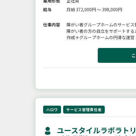
雇用形態
正社員
給与
月給 372,000円 ～ 398,000円
仕事内容
障がい者グループホームのサービス
障がい者の方の自立をサポートする
作成＊グループホームの円滑な運営
関や入居者の就労先・地域事業者など
こ
ハロワ
サービス管理責任者
ユースタイルラボラトリ