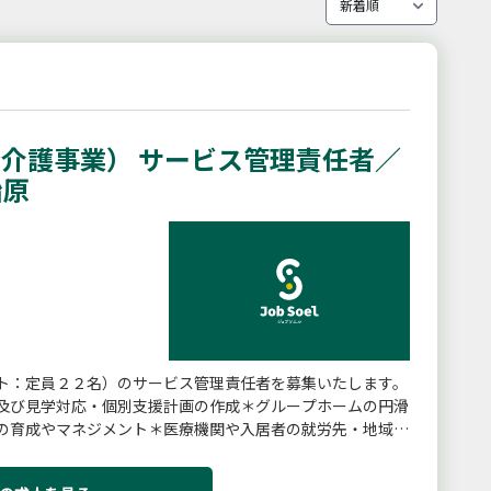
介護事業） サービス管理責任者／
船原
ト：定員２２名）のサービス管理責任者を募集いたします。
及び見学対応・個別支援計画の作成＊グループホームの円滑
の育成やマネジメント＊医療機関や入居者の就労先・地域事
ャーが、頻繁にコミュニ...