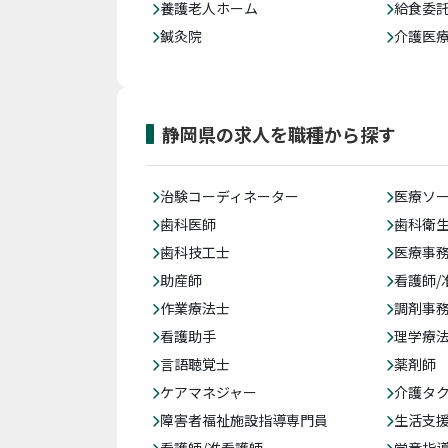
養護老人ホーム
給食委
鍼灸院
介護医
静岡県の求人を職種から探す
治験コーディネーター
医療ソ
歯科医師
歯科衛
歯科技工士
医療事務
助産師
看護師/
作業療法士
調剤事
看護助手
理学療
言語聴覚士
薬剤師
ケアマネジャー
介護タ
障害者福祉施設指導専門員
生活支