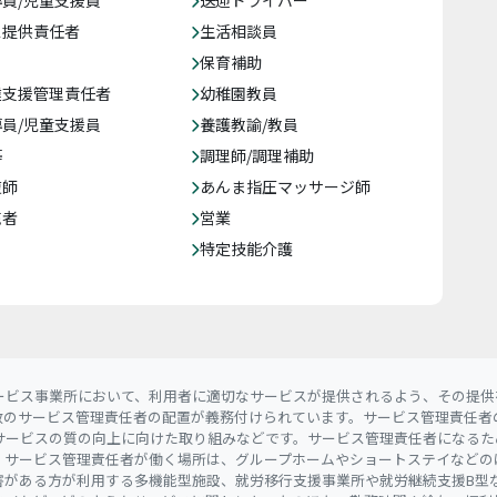
員/児童支援員
送迎ドライバー
ス提供責任者
生活相談員
保育補助
達支援管理責任者
幼稚園教員
員/児童支援員
養護教諭/教員
等
調理師/調理補助
復師
あんま指圧マッサージ師
売者
営業
特定技能介護
ービス事業所において、利用者に適切なサービスが提供されるよう、その提供
数のサービス管理責任者の配置が義務付けられています。サービス管理責任者
サービスの質の向上に向けた取り組みなどです。サービス管理責任者になるた
。サービス管理責任者が働く場所は、グループホームやショートステイなどの
害がある方が利用する多機能型施設、就労移行支援事業所や就労継続支援B型