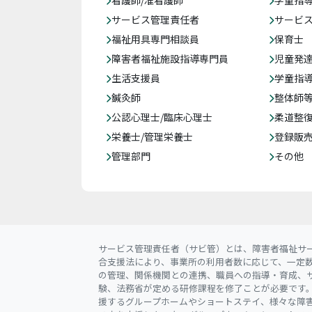
看護師/准看護師
学童指導
サービス管理責任者
サービ
福祉用具専門相談員
保育士
障害者福祉施設指導専門員
児童発
生活支援員
学童指導
鍼灸師
整体師
公認心理士/臨床心理士
柔道整
栄養士/管理栄養士
登録販
管理部門
その他
サービス管理責任者（サビ管）とは、障害者福祉サ
合支援法により、事業所の利用者数に応じて、一定
の管理、関係機関との連携、職員への指導・育成、
験、法務省が定める研修課程を修了ことが必要です
援するグループホームやショートステイ、様々な障