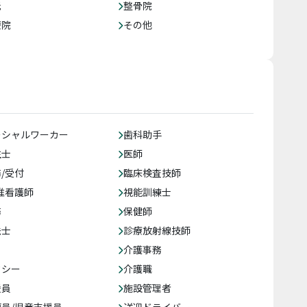
託
整骨院
療院
その他
ーシャルワーカー
歯科助手
生士
医師
/受付
臨床検査技師
准看護師
視能訓練士
務
保健師
法士
診療放射線技師
介護事務
クシー
介護職
援員
施設管理者