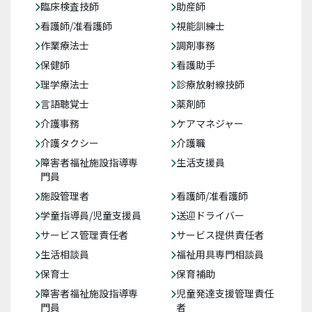
臨床検査技師
助産師
看護師/准看護師
視能訓練士
作業療法士
調剤事務
保健師
看護助手
理学療法士
診療放射線技師
言語聴覚士
薬剤師
介護事務
ケアマネジャー
介護タクシー
介護職
障害者福祉施設指導専
生活支援員
門員
施設管理者
看護師/准看護師
学童指導員/児童支援員
送迎ドライバー
サービス管理責任者
サービス提供責任者
生活相談員
福祉用具専門相談員
保育士
保育補助
障害者福祉施設指導専
児童発達支援管理責任
門員
者