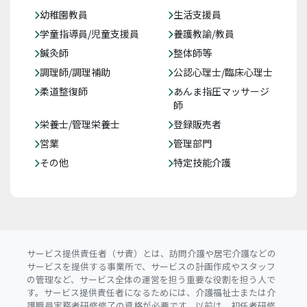
幼稚園教員
生活支援員
学童指導員/児童支援員
養護教諭/教員
鍼灸師
整体師等
調理師/調理補助
公認心理士/臨床心理士
柔道整復師
あんま指圧マッサージ
師
栄養士/管理栄養士
登録販売者
営業
管理部門
その他
特定技能介護
サービス提供責任者（サ責）とは、訪問介護や居宅介護などの
サービスを提供する事業所で、サービスの計画作成やスタッフ
の管理など、サービス全体の運営を担う重要な役割を担う人で
す。サービス提供責任者になるためには、介護福祉士または介
護職員実務者研修修了の資格が必要です。以前は、初任者研修