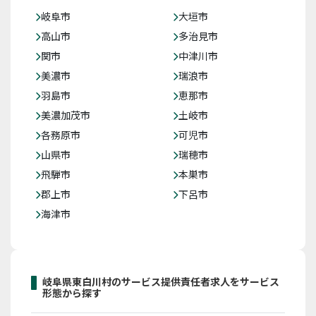
岐阜市
大垣市
高山市
多治見市
関市
中津川市
美濃市
瑞浪市
羽島市
恵那市
美濃加茂市
土岐市
各務原市
可児市
山県市
瑞穂市
飛騨市
本巣市
郡上市
下呂市
海津市
岐阜県東白川村のサービス提供責任者求人をサービス
形態から探す