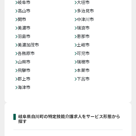
岐阜市
大垣市
高山市
多治見市
関市
中津川市
美濃市
瑞浪市
羽島市
恵那市
美濃加茂市
土岐市
各務原市
可児市
山県市
瑞穂市
飛騨市
本巣市
郡上市
下呂市
海津市
岐阜県白川町の特定技能介護求人をサービス形態から
探す