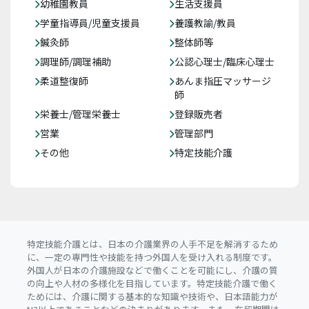
幼稚園教員
生活支援員
学童指導員/児童支援員
養護教諭/教員
鍼灸師
整体師等
調理師/調理補助
公認心理士/臨床心理士
柔道整復師
あんま指圧マッサージ
師
栄養士/管理栄養士
登録販売者
営業
管理部門
その他
特定技能介護
特定技能介護とは、日本の介護業界の人手不足を解消するため
に、一定の専門性や技能を持つ外国人を受け入れる制度です。
外国人が日本の介護施設などで働くことを可能にし、介護の質
の向上や人材の多様化を目指しています。特定技能介護で働く
ためには、介護に関する基本的な知識や技術や、日本語能力が