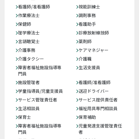
看護師/准看護師
視能訓練士
作業療法士
調剤事務
保健師
看護助手
理学療法士
診療放射線技師
言語聴覚士
薬剤師
介護事務
ケアマネジャー
介護タクシー
介護職
障害者福祉施設指導専
生活支援員
門員
施設管理者
看護師/准看護師
学童指導員/児童支援員
送迎ドライバー
サービス管理責任者
サービス提供責任者
生活相談員
福祉用具専門相談員
保育士
保育補助
障害者福祉施設指導専
児童発達支援管理責任
門員
者